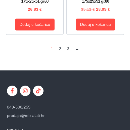
175x25x51 gr.60
175x25x51 gr.80
26,83
€
35,11
€
28,09
€
Dodaj u košaricu
Dodaj u košaricu
1
2
3
→
049-500/255
prodaja@mb-alati.hr