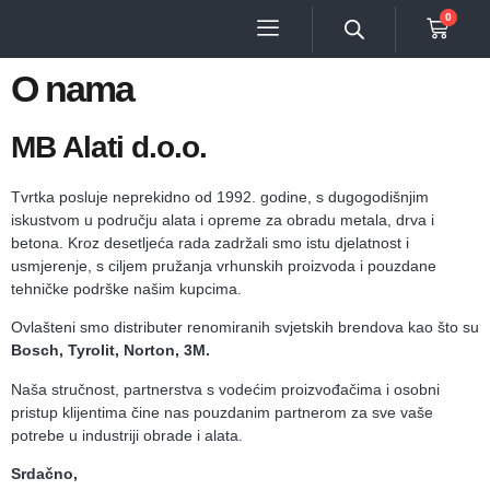
0
O nama
MB Alati d.o.o.
Tvrtka posluje neprekidno od 1992. godine, s dugogodišnjim
iskustvom u području alata i opreme za obradu metala, drva i
betona. Kroz desetljeća rada zadržali smo istu djelatnost i
usmjerenje, s ciljem pružanja vrhunskih proizvoda i pouzdane
tehničke podrške našim kupcima.
Ovlašteni smo distributer renomiranih svjetskih brendova kao što su
Bosch, Tyrolit, Norton, 3M
.
Naša stručnost, partnerstva s vodećim proizvođačima i osobni
pristup klijentima čine nas pouzdanim partnerom za sve vaše
potrebe u industriji obrade i alata.
Srdačno,