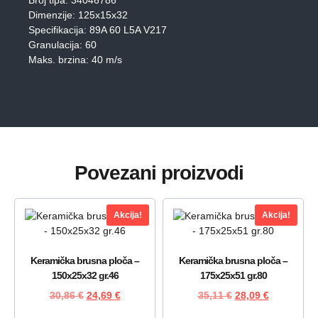
Dimenzije: 125x15x32
Specifikacija: 89A 60 L5A V217
Granulacija: 60
Maks. brzina: 40 m/s
Povezani proizvodi
Akcija!
Akcija!
Keramička brusna ploča –
Keramička brusna ploča –
150x25x32 gr.46
175x25x51 gr.80
30,86
€
24,69
€
35,11
€
28,09
€