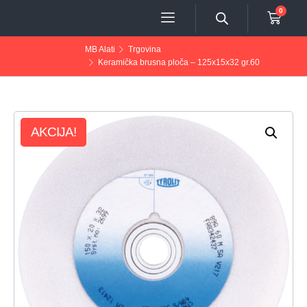
0
MB Alati
Trgovina
Keramička brusna ploča – 125x15x32 gr.60
AKCIJA!