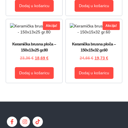
Dodaj u košaricu
Dodaj u košaricu
Akcija!
Akcija!
Keramička brusna ploča –
Keramička brusna ploča –
150x13x25 gr.80
150x15x32 gr.60
23,36
€
18,69
€
24,66
€
19,73
€
Dodaj u košaricu
Dodaj u košaricu