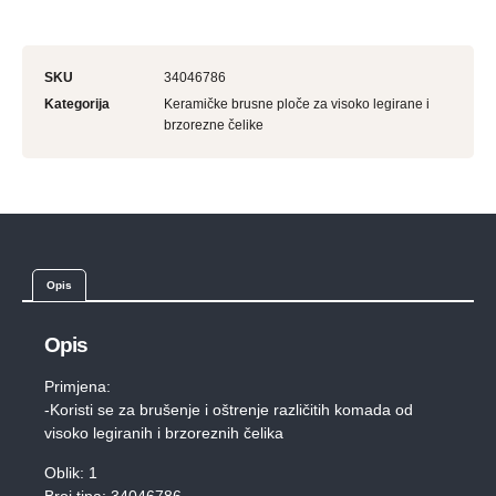
SKU
34046786
Kategorija
Keramičke brusne ploče za visoko legirane i
brzorezne čelike
Opis
Opis
Primjena:
-Koristi se za brušenje i oštrenje različitih komada od
visoko legiranih i brzoreznih čelika
Oblik: 1
Broj tipa: 34046786