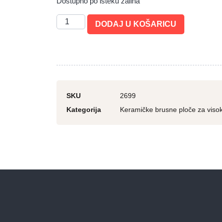
Dostupno po isteku zaliha
DODAJ U KOŠARICU
SKU
2699
Kategorija
Keramičke brusne ploče za visoko