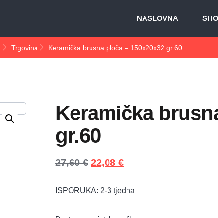
NASLOVNA
SH
i
Trgovina
Keramička brusna ploča – 150x20x32 gr.60
Keramička brusna
gr.60
27,60
€
22,08
€
ISPORUKA: 2-3 tjedna