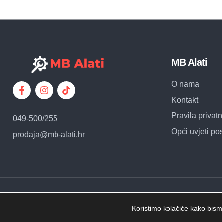
MB Alati
O nama
Kontakt
Pravila privatn
049-500/255
Opći uvjeti po
prodaja@mb-alati.hr
© Copyright – MB Alati – Sva prava pridržana.
Koristimo kolačiće kako bismo