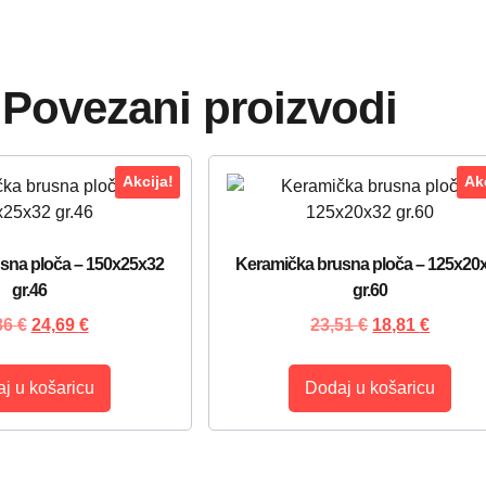
Povezani proizvodi
Akcija!
Akc
sna ploča – 150x25x32
Keramička brusna ploča – 125x20
gr.46
gr.60
86
€
24,69
€
23,51
€
18,81
€
j u košaricu
Dodaj u košaricu