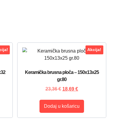
ija!
Akcija!
x32
Keramička brusna ploča – 150x13x25
gr.80
23,36
€
18,69
€
Dodaj u košaricu