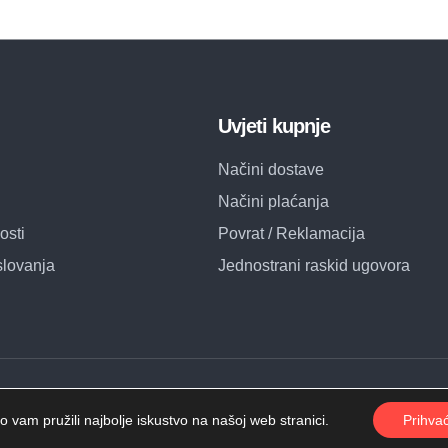
Uvjeti kupnje
Načini dostave
Načini plaćanja
osti
Povrat / Reklamacija
slovanja
Jednostrani raskid ugovora
 vam pružili najbolje iskustvo na našoj web stranici.
Prihva