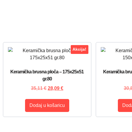
Akcija!
Keramička brusna ploča – 175x25x51
Keramička bru
gr.80
35,11
€
28,09
€
30,
Dodaj u košaricu
Doda