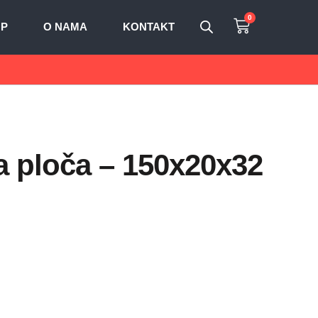
0
OP
O NAMA
KONTAKT
 ploča – 150x20x32