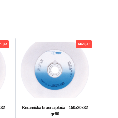
ija!
Akcija!
x32
Keramička brusna ploča – 150x20x32
gr.80