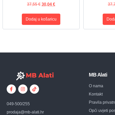
37,55
€
30,04
€
37,
Dodaj u košaricu
Doda
MB Alati
O nama
Kontakt
Pravila privatn
049-500/255
Opći uvjeti po
prodaja@mb-alati.hr