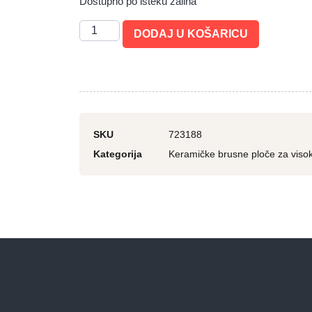
Dostupno po isteku zaliha
DODAJ U KOŠARICU
SKU
723188
Kategorija
Keramičke brusne ploče za visoko