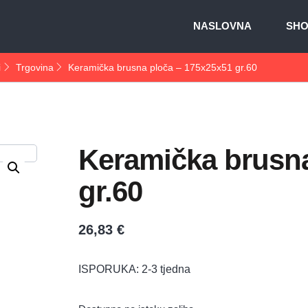
NASLOVNA
SH
i
Trgovina
Keramička brusna ploča – 175x25x51 gr.60
Keramička brusna
gr.60
26,83
€
ISPORUKA: 2-3 tjedna