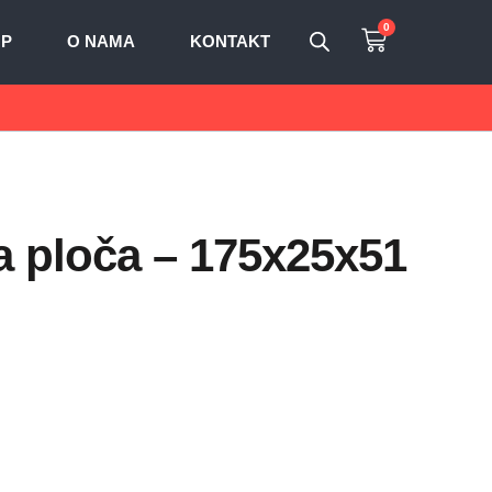
0
OP
O NAMA
KONTAKT
 ploča – 175x25x51