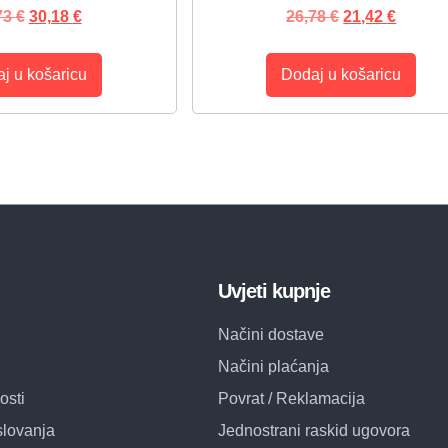
73
€
30,18
€
26,78
€
21,42
€
j u košaricu
Dodaj u košaricu
Uvjeti kupnje
Načini dostave
Načini plaćanja
osti
Povrat / Reklamacija
slovanja
Jednostrani raskid ugovora