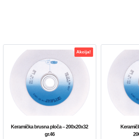
Akcija!
Keramička brusna ploča – 200x20x32
Keramičk
gr.46
20