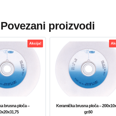
Povezani proizvodi
Akcija!
Akc
a brusna ploča –
Keramička brusna ploča – 200x10
0x20x31,75
gr.60