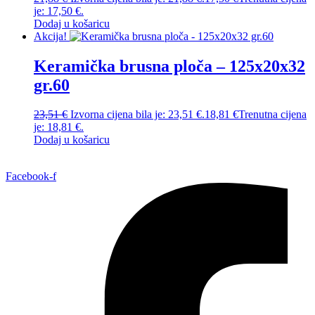
je: 17,50 €.
Dodaj u košaricu
Akcija!
Keramička brusna ploča – 125x20x32
gr.60
23,51
€
Izvorna cijena bila je: 23,51 €.
18,81
€
Trenutna cijena
je: 18,81 €.
Dodaj u košaricu
Facebook-f