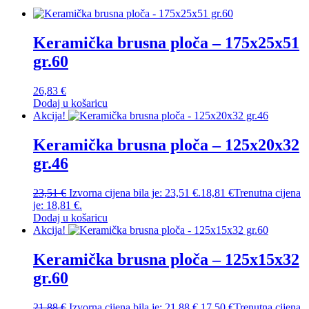
Keramička brusna ploča – 175x25x51
gr.60
26,83
€
Dodaj u košaricu
Akcija!
Keramička brusna ploča – 125x20x32
gr.46
23,51
€
Izvorna cijena bila je: 23,51 €.
18,81
€
Trenutna cijena
je: 18,81 €.
Dodaj u košaricu
Akcija!
Keramička brusna ploča – 125x15x32
gr.60
21,88
€
Izvorna cijena bila je: 21,88 €.
17,50
€
Trenutna cijena