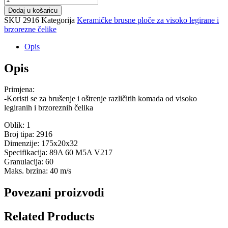
Dodaj u košaricu
SKU
2916
Kategorija
Keramičke brusne ploče za visoko legirane i
brzorezne čelike
Opis
Opis
Primjena:
-Koristi se za brušenje i oštrenje različitih komada od visoko
legiranih i brzoreznih čelika
Oblik: 1
Broj tipa: 2916
Dimenzije: 175x20x32
Specifikacija: 89A 60 M5A V217
Granulacija: 60
Maks. brzina: 40 m/s
Povezani proizvodi
Related Products