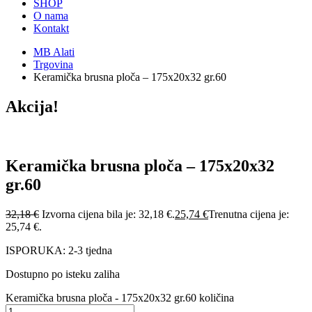
SHOP
O nama
Kontakt
MB Alati
Trgovina
Keramička brusna ploča – 175x20x32 gr.60
Akcija!
Keramička brusna ploča – 175x20x32
gr.60
32,18
€
Izvorna cijena bila je: 32,18 €.
25,74
€
Trenutna cijena je:
25,74 €.
ISPORUKA: 2-3 tjedna
Dostupno po isteku zaliha
Keramička brusna ploča - 175x20x32 gr.60 količina