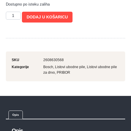
Dostupno po isteku zaliha
DODAJ U KOŠARICU
SKU
2608630568
Kategorije
Bosch
,
Listovi ubodne pile
,
Listovi ubodne pile
za drvo
,
PRIBOR
Opis
Opis