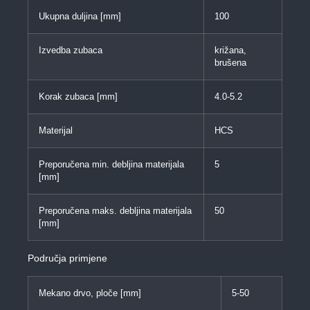
Ukupna duljina [mm]
100
Izvedba zubaca
križana,
brušena
Korak zubaca [mm]
4.0-5.2
Materijal
HCS
Preporučena min. debljina materijala
5
[mm]
Preporučena maks. debljina materijala
50
[mm]
Područja primjene
Mekano drvo, ploče [mm]
5-50