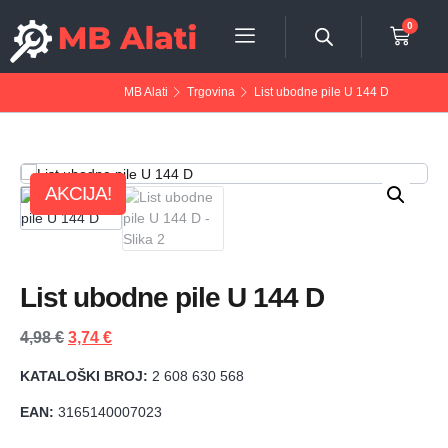
0
MB Alati
Trgovina
List ubodne pile U 144 D
AKCIJA!
List ubodne pile U 144 D
4,98
€
3,74
€
KATALOŠKI BROJ:
2 608 630 568
EAN:
3165140007023