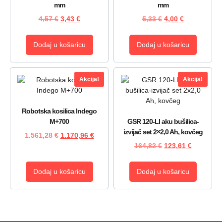
mm
mm
4,57
€
3,43
€
5,33
€
4,00
€
Dodaj u košaricu
Dodaj u košaricu
Akcija!
Akcija!
Robotska kosilica Indego
M+700
GSR 120-LI aku bušilica-
izvijač set 2×2,0 Ah, kovčeg
1.561,28
€
1.170,96
€
164,82
€
123,61
€
Dodaj u košaricu
Dodaj u košaricu