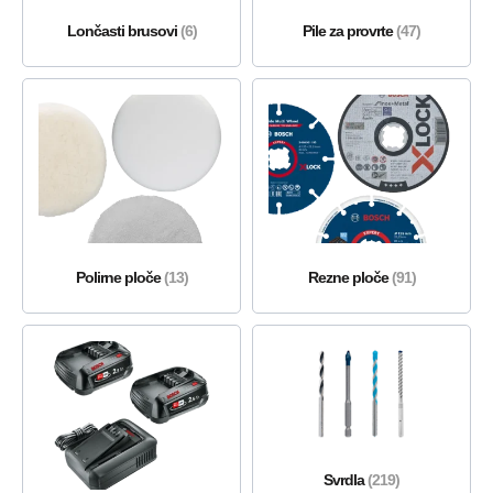
Lončasti brusovi
(6)
Pile za provrte
(47)
Polirne ploče
(13)
Rezne ploče
(91)
Svrdla
(219)