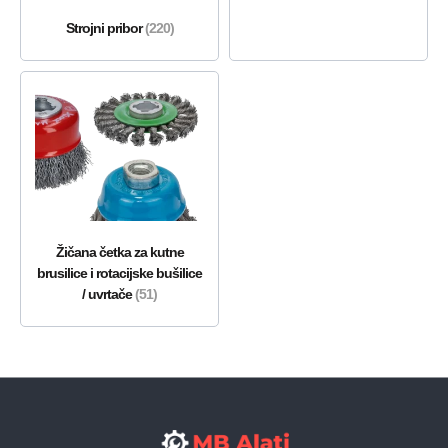
Strojni pribor
(220)
Žičana četka za kutne
brusilice i rotacijske bušilice
/ uvrtače
(51)