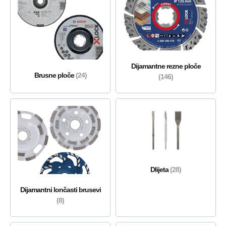
Dijamantne rezne ploče
Brusne ploče
(24)
(146)
Dlijeta
(28)
Dijamantni lončasti brusevi
(8)