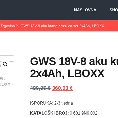
NASLOVNA
SH
Trgovina
GWS 18V-8 aku kutna brusilica set 2x4Ah, LBOXX
GWS 18V-8 aku ku
2x4Ah, LBOXX
480,05
€
360,03
€
ISPORUKA: 2-3 tjedna
KATALOŠKI BROJ:
0 601 9N9 002