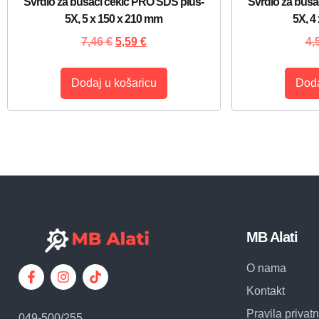
Svrdlo za bušaći čekić PRO SDS plus-
Svrdlo za buša
5X, 5 x 150 x 210 mm
5X, 4
7,46
€
5,59
€
4,
Dodaj u košaricu
Doda
MB Alati
O nama
Kontakt
Pravila privatn
049-500/255