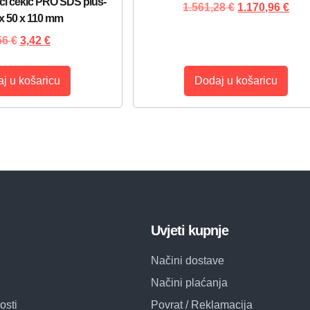
ći čekić PRO SDS plus-
1.561,28
€
1.170,96
€
 x 50 x 110 mm
56
€
3,42
€
j u košaricu
Dodaj u košaricu
Uvjeti kupnje
Načini dostave
Načini plaćanja
osti
Povrat / Reklamacija