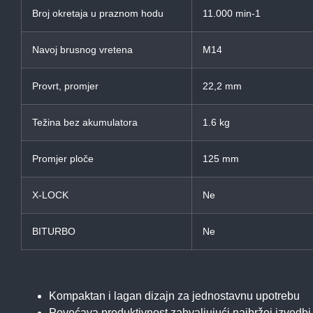
Broj okretaja u praznom hodu
11.000 min-1
Navoj brusnog vretena
M14
Provrt, promjer
22,2 mm
Težina bez akumulatora
1.6 kg
Promjer ploče
125 mm
X-LOCK
Ne
BITURBO
Ne
Kompaktan i lagan dizajn za jednostavnu upotrebu
Povećava produktivnost zahvaljujući najbržoj izvedbi