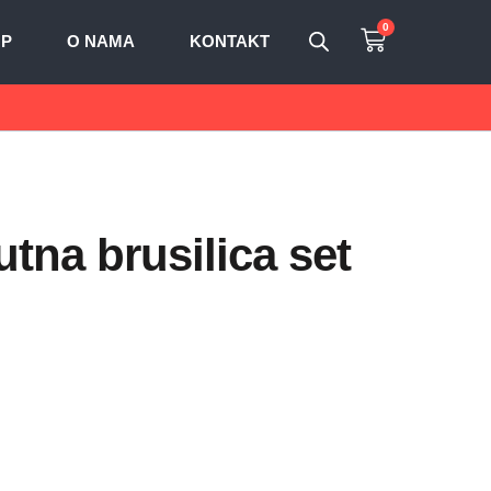
0
OP
O NAMA
KONTAKT
tna brusilica set