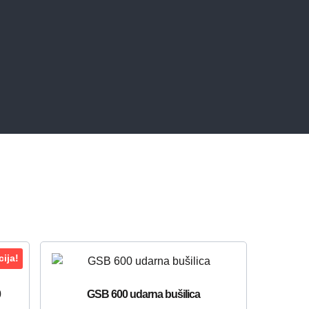
ija!
0
GSB 600 udarna bušilica