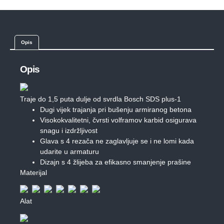
Opis
Opis
Traje do 1,5 puta dulje od svrdla Bosch SDS plus-1
Dugi vijek trajanja pri bušenju armiranog betona
Visokokvalitetni, čvrsti volframov karbid osigurava
snagu i izdržljivost
Glava s 4 rezača ne zaglavljuje se i ne lomi kada
udarite u armaturu
Dizajn s 4 žlijeba za efikasno smanjenje prašine
Materijal
Alat