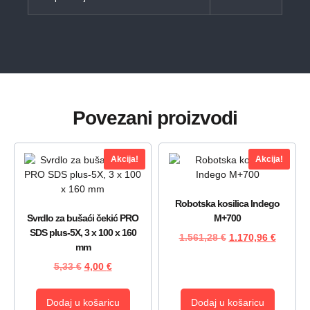
Povezani proizvodi
Akcija!
Akcija!
Robotska kosilica Indego
Svrdlo za bušaći čekić PRO
M+700
SDS plus-5X, 3 x 100 x 160
1.561,28
€
1.170,96
€
mm
5,33
€
4,00
€
Dodaj u košaricu
Dodaj u košaricu