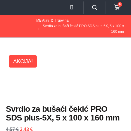
0
MB Alati
Trgovina
Svrdlo za bušaći čekić PRO SDS plus-5X, 5 x 100 x
160 mm
AKCIJA!
Svrdlo za bušaći čekić PRO
SDS plus-5X, 5 x 100 x 160 mm
4,57
€
3,43
€