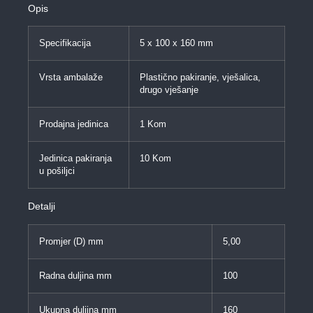
Opis
Specifikacija
5 x 100 x 160 mm
Vrsta ambalaže
Plastično pakiranje, vješalica,
drugo vješanje
Prodajna jedinica
1 Kom
Jedinica pakiranja
10 Kom
u pošiljci
Detalji
Promjer (D) mm
5,00
Radna duljina mm
100
Ukupna duljina mm
160