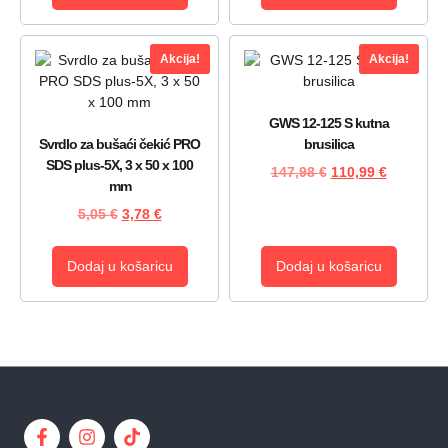
Akcija!
Akcija!
GWS 12-125 S kutna
Svrdlo za bušaći čekić PRO
brusilica
SDS plus-5X, 3 x 50 x 100
147,98
€
110,99
€
mm
5,05
€
3,78
€
Dodaj u košaricu
Dodaj u košaricu