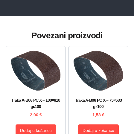
Povezani proizvodi
Traka A-B06 PC X – 100×610
Traka A-B06 PC X – 75×533
gr.100
gr.100
2,06
€
1,58
€
Dodaj u košaricu
Dodaj u košaricu