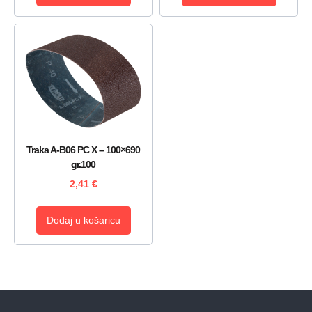
Traka A-B06 PC X – 100×690
gr.100
2,41
€
Dodaj u košaricu