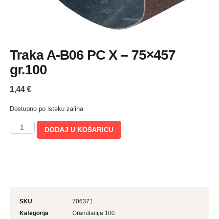
Traka A-B06 PC X – 75×457
gr.100
1,44
€
Dostupno po isteku zaliha
DODAJ U KOŠARICU
SKU
706371
Kategorija
Granulacija 100