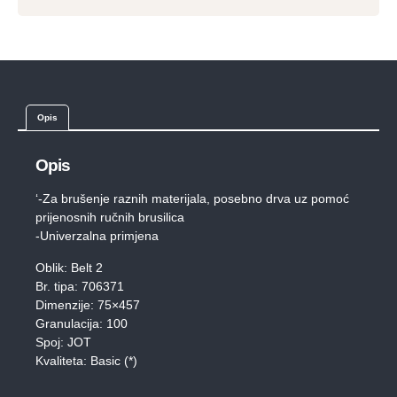
Opis
Opis
‘-Za brušenje raznih materijala, posebno drva uz pomoć
prijenosnih ručnih brusilica
-Univerzalna primjena
Oblik: Belt 2
Br. tipa: 706371
Dimenzije: 75×457
Granulacija: 100
Spoj: JOT
Kvaliteta: Basic (*)