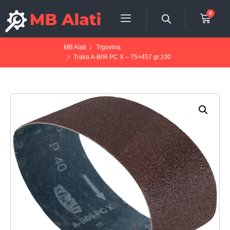
0
MB Alati
Trgovina
Traka A-B06 PC X – 75×457 gr.100