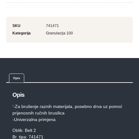
SKU
741471
Kategorija
Granulacija 100
Opis
Opis
‘-Za brušenje raznih materijala, posebno drva uz pomoć
prijenosnih ručnih brusilica
-Univerzalna primjena
Oblik: Belt 2
Br. tipa: 741471