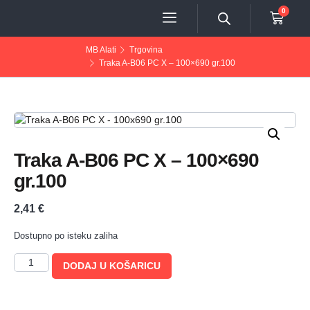
0
MB Alati
Trgovina
Traka A-B06 PC X – 100×690 gr.100
Traka A-B06 PC X – 100×690
gr.100
2,41
€
Dostupno po isteku zaliha
DODAJ U KOŠARICU