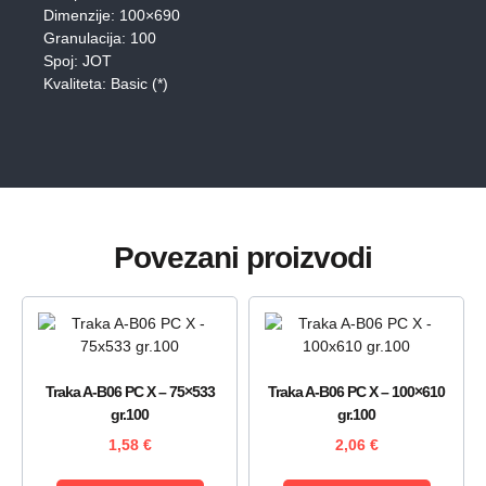
Dimenzije: 100×690
Granulacija: 100
Spoj: JOT
Kvaliteta: Basic (*)
Povezani proizvodi
Traka A-B06 PC X – 75×533
Traka A-B06 PC X – 100×610
gr.100
gr.100
1,58
€
2,06
€