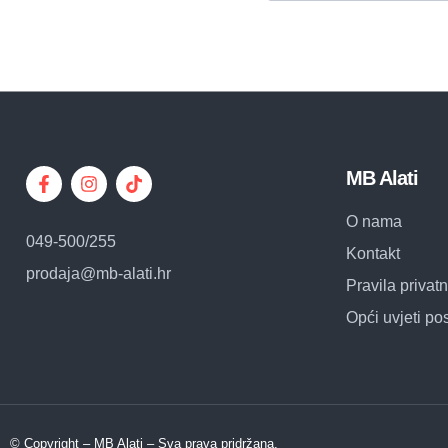
MB Alati
O nama
049-500/255
Kontakt
prodaja@mb-alati.hr
Pravila privatn
Opći uvjeti po
© Copyright – MB Alati – Sva prava pridržana.