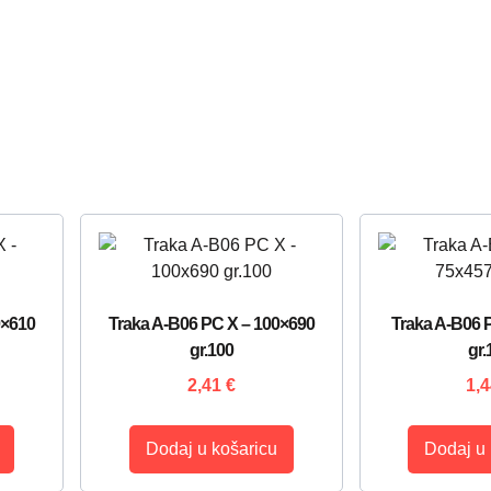
0×610
Traka A-B06 PC X – 100×690
Traka A-B06 
gr.100
gr.
2,41
€
1,
Dodaj u košaricu
Dodaj u 