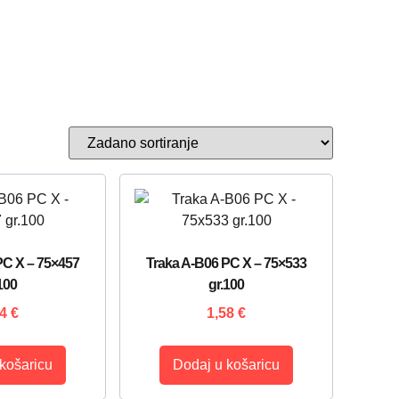
PC X – 75×457
Traka A-B06 PC X – 75×533
100
gr.100
44
€
1,58
€
košaricu
Dodaj u košaricu