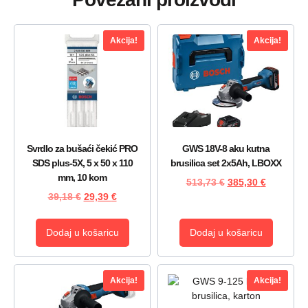
Akcija!
Akcija!
Svrdlo za bušaći čekić PRO
GWS 18V-8 aku kutna
SDS plus-5X, 5 x 50 x 110
brusilica set 2x5Ah, LBOXX
mm, 10 kom
513,73
€
385,30
€
39,18
€
29,39
€
Dodaj u košaricu
Dodaj u košaricu
Akcija!
Akcija!