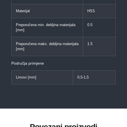
Materijal
HSS
Preporučena min. debljina materijala
0.5
[mm]
Preporučena maks. debljina materijala
1.5
[mm]
Područja primjene
Limovi [mm]
0,5-1,5
Povezani proizvodi