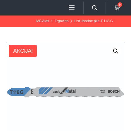
0
MB Alati
Trgovina
List ubodne pile T 118 G
AKCIJA!