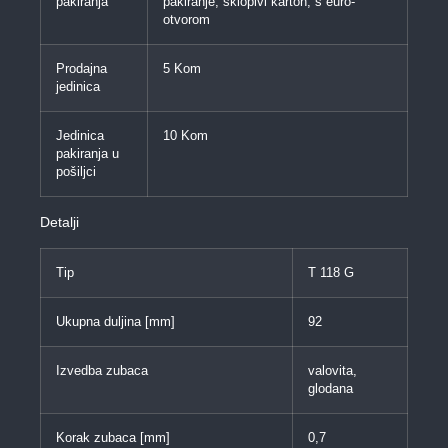
pakiranja
pakiranje, sklopivi karton, s euro-
otvorom
Prodajna
5 Kom
jedinica
Jedinica
10 Kom
pakiranja u
pošiljci
Detalji
Tip
T 118 G
Ukupna duljina [mm]
92
Izvedba zubaca
valovita,
glodana
Korak zubaca [mm]
0,7