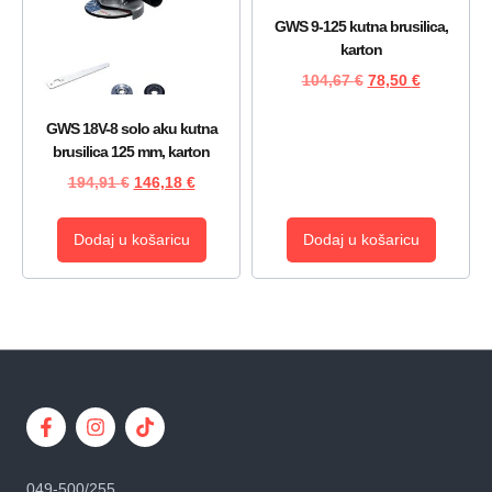
GWS 9-125 kutna brusilica,
karton
104,67
€
78,50
€
GWS 18V-8 solo aku kutna
brusilica 125 mm, karton
194,91
€
146,18
€
Dodaj u košaricu
Dodaj u košaricu
049-500/255