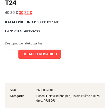
T24
40,30
€
30,22
€
KATALOŠKI BROJ:
2 608 837 681
EAN:
3165140958288
Dostupno po isteku zaliha
DODAJ U KOŠARICU
SKU
2608837681
Kategorije
Bosch
,
Listovi kružne pile
,
Listovi kružne pile za
drvo
,
PRIBOR