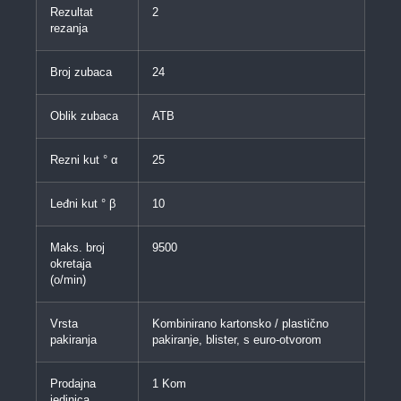
Rezultat
2
rezanja
Broj zubaca
24
Oblik zubaca
ATB
Rezni kut ° α
25
Leđni kut ° β
10
Maks. broj
9500
okretaja
(o/min)
Vrsta
Kombinirano kartonsko / plastično
pakiranja
pakiranje, blister, s euro-otvorom
Prodajna
1 Kom
jedinica