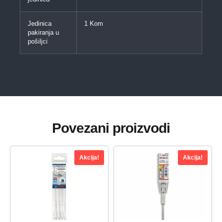
Jedinica
1 Kom
pakiranja u
pošiljci
Povezani proizvodi
Akcija!
Akcija!