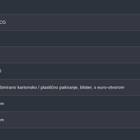
TCG
0
inirano kartonsko / plastično pakiranje, blister, s euro-otvorom
om
om