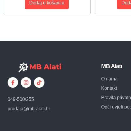
Dodaj u košaricu
Doda
MB Alati
O nama
Kontakt
Pravila privatn
049-500/255
Opći uvjeti po
prodaja@mb-alati.hr