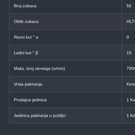
Broj zubaca
56
Oblik zubaca
HL
Rezni kut ° α
0
Leđni kut ° β
15
Maks. broj okretaja (o/min)
790
Vrsta pakiranja
Komb
Prodajna jedinica
1 K
Jedinica pakiranja u pošiljci
1 K