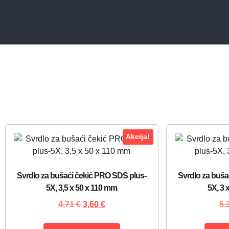
Akcija!
Svrdlo za bušaći čekić PRO SDS plus-
Svrdlo za buša
5X, 3,5 x 50 x 110 mm
5X, 3 
4,71
€
3,60
€
5,