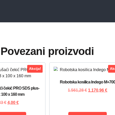
Povezani proizvodi
Akcija!
Akc
Robotska kosilica Indego M+70
ći čekić PRO SDS plus-
1.561,28
€
1.170,96
€
x 100 x 160 mm
33
€
4,00
€