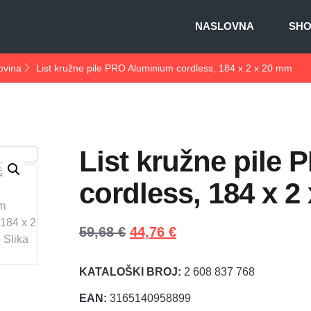
NASLOVNA
SH
ovina
List kružne pile PRO Aluminium cordless, 184 x 2 x 20 mm
List kružne pile
cordless, 184 x 2
59,68
€
44,76
€
KATALOŠKI BROJ:
2 608 837 768
EAN:
3165140958899