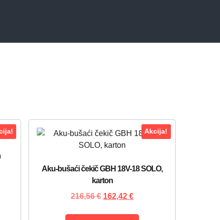
ija!
Akcija!
0
Aku-bušaći čekič GBH 18V-18 SOLO,
karton
216,56
€
162,42
€