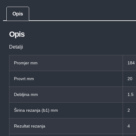
Opis
Opis
Detalji
Promjer mm
184
Provrt mm
20
Debljina mm
1.5
Širina rezanja (b1) mm
2
Rezultat rezanja
4