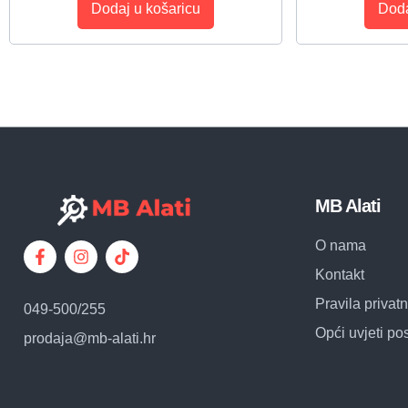
Dodaj u košaricu
Doda
MB Alati
O nama
Kontakt
Pravila privatn
049-500/255
Opći uvjeti po
prodaja@mb-alati.hr