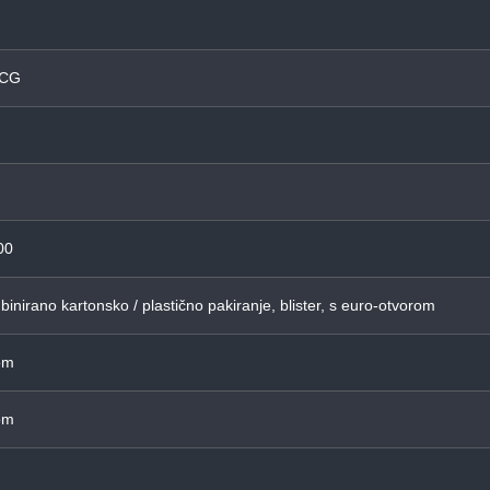
TCG
00
inirano kartonsko / plastično pakiranje, blister, s euro-otvorom
om
om