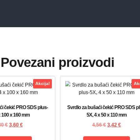
Povezani proizvodi
Akcija!
Akc
ći čekić PRO SDS plus-
Svrdlo za bušaći čekić PRO SDS pl
x 100 x 160 mm
5X, 4 x 50 x 110 mm
80
€
3,60
€
4,56
€
3,42
€