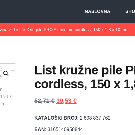
NASLOVNA
SH
vina
List kružne pile PRO Aluminium cordless, 150 x 1,8 x 10 mm
List kružne pile
cordless, 150 x 1
52,71
€
39,53
€
KATALOŠKI BROJ:
2 608 837 762
EAN:
3165140958844