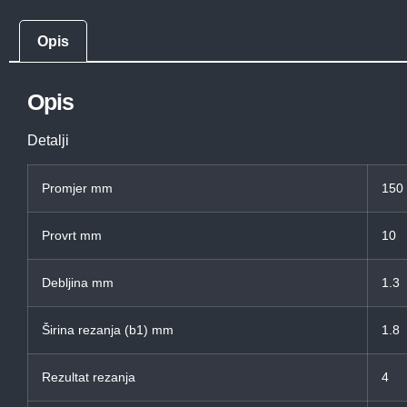
Opis
Opis
Detalji
Promjer mm
150
Provrt mm
10
Debljina mm
1.3
Širina rezanja (b1) mm
1.8
Rezultat rezanja
4