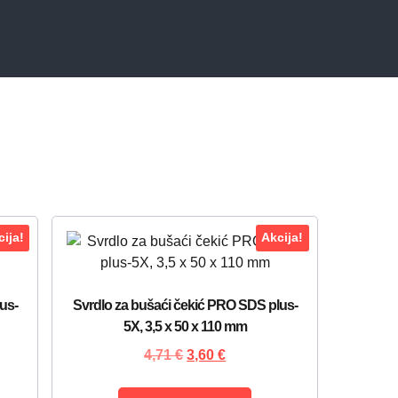
ija!
Akcija!
us-
Svrdlo za bušaći čekić PRO SDS plus-
5X, 3,5 x 50 x 110 mm
4,71
€
3,60
€