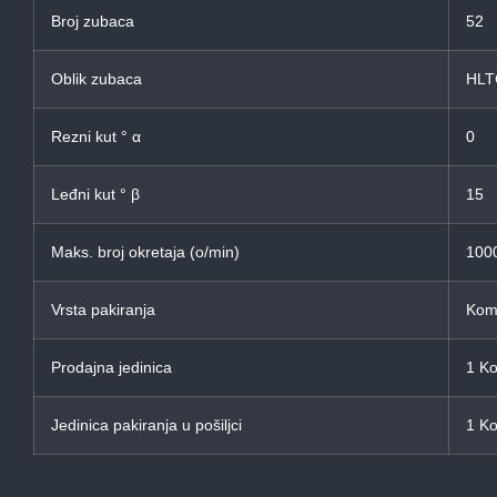
Broj zubaca
52
Oblik zubaca
HL
Rezni kut ° α
0
Leđni kut ° β
15
Maks. broj okretaja (o/min)
100
Vrsta pakiranja
Komb
Prodajna jedinica
1 K
Jedinica pakiranja u pošiljci
1 K