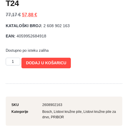
T24
77,17
€
57,88
€
KATALOŠKI BROJ:
2 608 902 163
EAN:
4059952684918
Dostupno po isteku zaliha
DODAJ U KOŠARICU
SKU
2608902163
Kategorije
Bosch
,
Listovi kružne pile
,
Listovi kružne pile za
drvo
,
PRIBOR