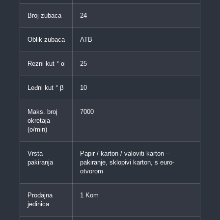
Broj zubaca
24
Oblik zubaca
ATB
Rezni kut ° α
25
Leđni kut ° β
10
Maks. broj
7000
okretaja
(o/min)
Vrsta
Papir / karton / valoviti karton –
pakiranja
pakiranje, sklopivi karton, s euro-
otvorom
Prodajna
1 Kom
jedinica