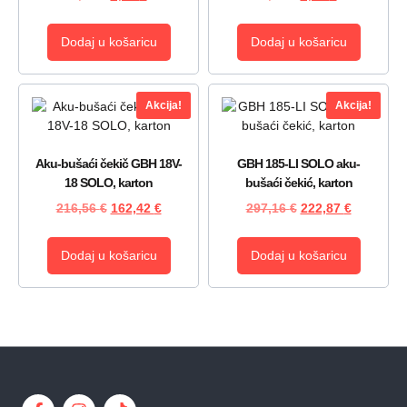
Dodaj u košaricu
Dodaj u košaricu
Akcija!
Akcija!
Aku-bušaći čekič GBH 18V-
GBH 185-LI SOLO aku-
18 SOLO, karton
bušaći čekić, karton
216,56
€
162,42
€
297,16
€
222,87
€
Dodaj u košaricu
Dodaj u košaricu