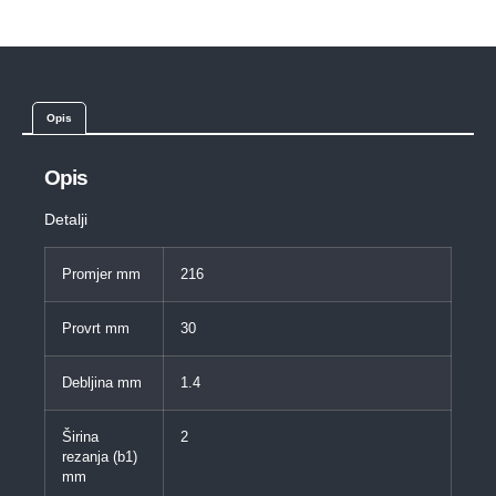
Opis
Opis
Detalji
Promjer mm
216
Provrt mm
30
Debljina mm
1.4
Širina
2
rezanja (b1)
mm