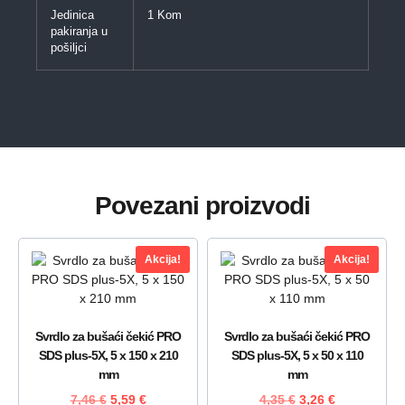
Jedinica
1 Kom
pakiranja u
pošiljci
Povezani proizvodi
Akcija!
Akcija!
Svrdlo za bušaći čekić PRO
Svrdlo za bušaći čekić PRO
SDS plus-5X, 5 x 150 x 210
SDS plus-5X, 5 x 50 x 110
mm
mm
7,46
€
5,59
€
4,35
€
3,26
€