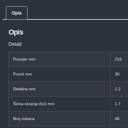
Opis
Opis
Detalji
Promjer mm
216
Provrt mm
30
Debljina mm
1.2
Širina rezanja (b1) mm
1.7
Broj zubaca
48