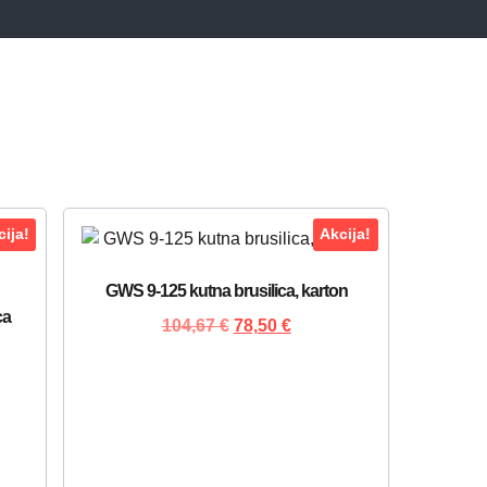
ija!
Akcija!
GWS 9-125 kutna brusilica, karton
ca
104,67
€
78,50
€