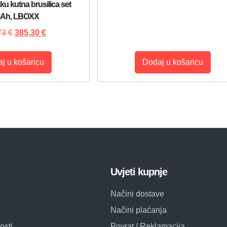
u kutna brusilica set
5Ah, LBOXX
73
€
385,30
€
j u košaricu
Dodaj u košaricu
Uvjeti kupnje
Načini dostave
Načini plaćanja
osti
Povrat / Reklamacija