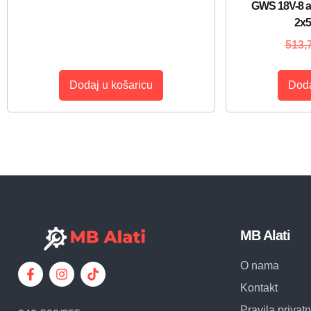
GWS 18V-8 ak
2x
513,
Dodaj u košaricu
Doda
MB Alati
O nama
Kontakt
Pravila privatn