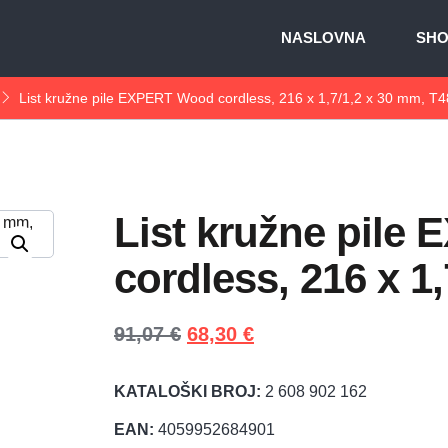
NASLOVNA
SH
List kružne pile EXPERT Wood cordless, 216 x 1,7/1,2 x 30 mm, T4
List kružne pil
cordless, 216 x 1
91,07
€
68,30
€
KATALOŠKI BROJ:
2 608 902 162
EAN:
4059952684901