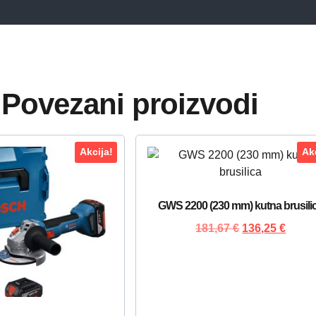
Povezani proizvodi
Akcija!
Akc
GWS 2200 (230 mm) kutna brusili
181,67
€
136,25
€