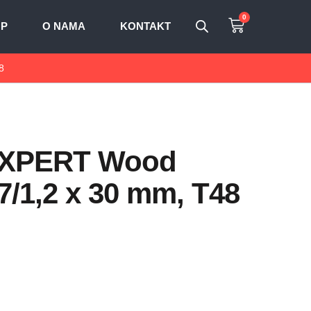
0
OP
O NAMA
KONTAKT
8
e EXPERT Wood
,7/1,2 x 30 mm, T48