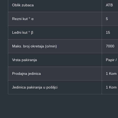
Oblik zubaca
ATB
Rezni kut ° α
5
Leđni kut ° β
15
Maks. broj okretaja (o/min)
7000
Vrsta pakiranja
Papir /
Prodajna jedinica
1 Kom
Jedinica pakiranja u pošiljci
1 Kom