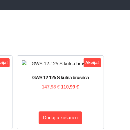
ija!
Akcija!
GWS 12-125 S kutna brusilica
147,98
€
110,99
€
Dodaj u košaricu