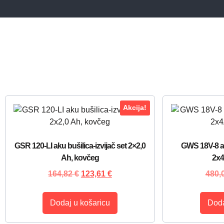
Akcija!
GSR 120-LI aku bušilica-izvijač set 2×2,0
GWS 18V-8 ak
Ah, kovčeg
2x
164,82
€
123,61
€
480,
Dodaj u košaricu
Doda