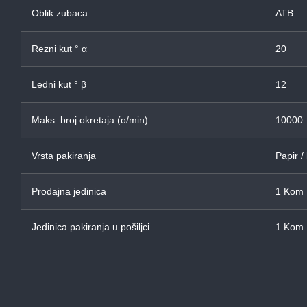
Oblik zubaca
ATB
Rezni kut ° α
20
Leđni kut ° β
12
Maks. broj okretaja (o/min)
10000
Vrsta pakiranja
Papir /
Prodajna jedinica
1 Kom
Jedinica pakiranja u pošiljci
1 Kom