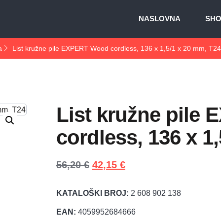
NASLOVNA
SH
a
List kružne pile EXPERT Wood cordless, 136 x 1,5/1 x 20 mm, T24
List kružne pil
cordless, 136 x 1
56,20
€
42,15
€
KATALOŠKI BROJ:
2 608 902 138
EAN:
4059952684666