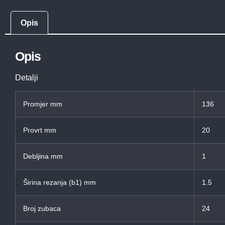
Opis
Opis
Detalji
Promjer mm
136
Provrt mm
20
Debljina mm
1
Širina rezanja (b1) mm
1.5
Broj zubaca
24