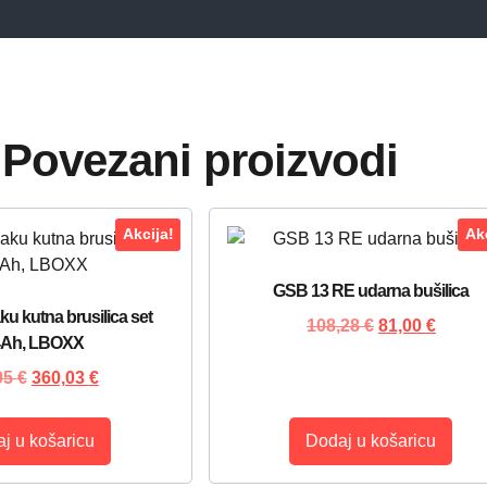
Povezani proizvodi
Akcija!
Akc
GSB 13 RE udarna bušilica
u kutna brusilica set
108,28
€
81,00
€
4Ah, LBOXX
05
€
360,03
€
j u košaricu
Dodaj u košaricu