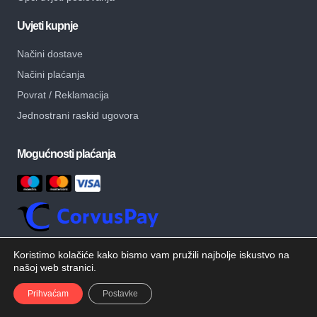
Uvjeti kupnje
Načini dostave
Načini plaćanja
Povrat / Reklamacija
Jednostrani raskid ugovora
Mogućnosti plaćanja
Koristimo kolačiće kako bismo vam pružili najbolje iskustvo na
našoj web stranici.
© Copyright – MB Alati – Sva prava pridržana.
Developed by
Prihvaćam
Postavke