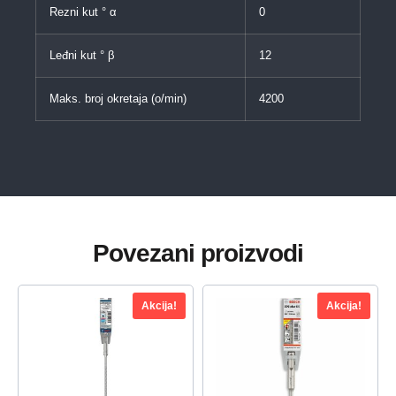
Rezni kut ° α
0
Leđni kut ° β
12
Maks. broj okretaja (o/min)
4200
Povezani proizvodi
Akcija!
Akcija!