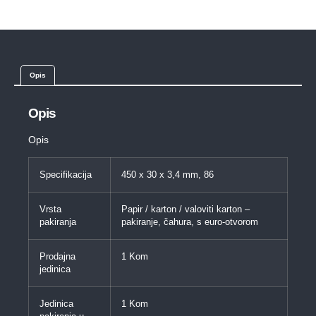
Opis
Opis
Opis
Specifikacija
450 x 30 x 3,4 mm, 86
Vrsta
Papir / karton / valoviti karton –
pakiranja
pakiranje, čahura, s euro-otvorom
Prodajna
1 Kom
jedinica
Jedinica
1 Kom