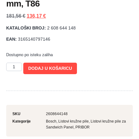
mm, T86
181,56
€
136,17
€
KATALOŠKI BROJ:
2 608 644 148
EAN:
3165140797146
Dostupno po isteku zaliha
DODAJ U KOŠARICU
SKU
2608644148
Kategorije
Bosch
,
Listovi kružne pile
,
Listovi kružne pile za
Sandwich Panel
,
PRIBOR