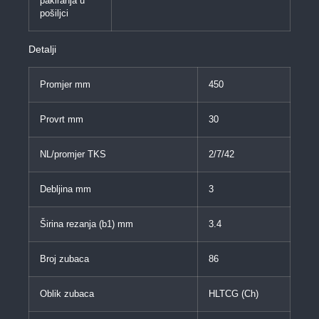
pakiranja u
pošiljci
Detalji
Promjer mm
450
Provrt mm
30
NL/promjer TKS
2/7/42
Debljina mm
3
Širina rezanja (b1) mm
3.4
Broj zubaca
86
Oblik zubaca
HLTCG (Ch)