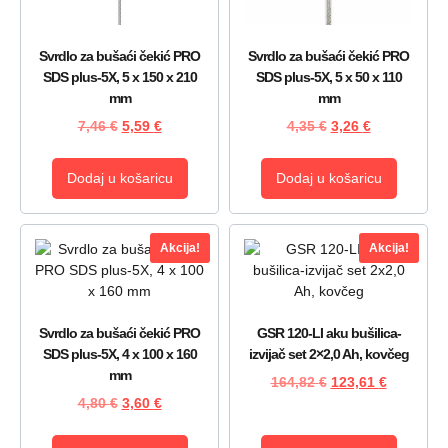
Svrdlo za bušaći čekić PRO
Svrdlo za bušaći čekić PRO
SDS plus-5X, 5 x 150 x 210
SDS plus-5X, 5 x 50 x 110
mm
mm
7,46
€
5,59
€
4,35
€
3,26
€
Dodaj u košaricu
Dodaj u košaricu
Akcija!
Akcija!
Svrdlo za bušaći čekić PRO
GSR 120-LI aku bušilica-
SDS plus-5X, 4 x 100 x 160
izvijač set 2×2,0 Ah, kovčeg
mm
164,82
€
123,61
€
4,80
€
3,60
€