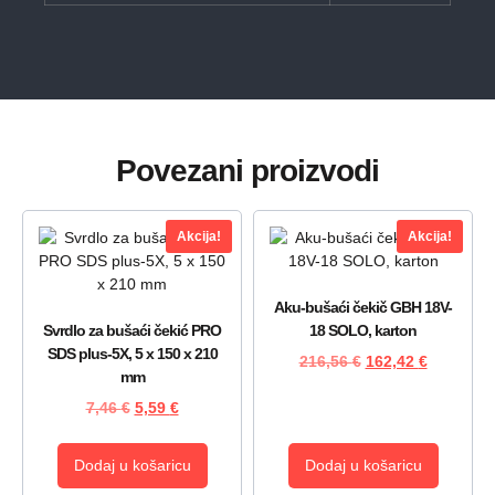
Povezani proizvodi
Akcija!
Akcija!
Aku-bušaći čekič GBH 18V-
Svrdlo za bušaći čekić PRO
18 SOLO, karton
SDS plus-5X, 5 x 150 x 210
216,56
€
162,42
€
mm
7,46
€
5,59
€
Dodaj u košaricu
Dodaj u košaricu