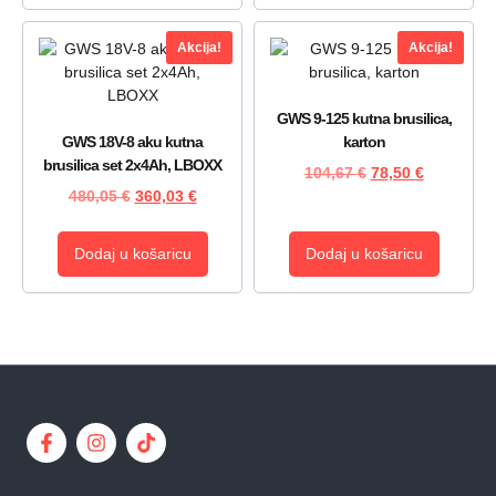
Akcija!
Akcija!
GWS 9-125 kutna brusilica,
GWS 18V-8 aku kutna
karton
brusilica set 2x4Ah, LBOXX
104,67
€
78,50
€
480,05
€
360,03
€
Dodaj u košaricu
Dodaj u košaricu