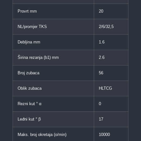
Provrt mm
20
NL/promjer TKS
2/6/32,5
Debljina mm
1.6
Širina rezanja (b1) mm
2.6
Broj zubaca
56
Oblik zubaca
HLTCG
Rezni kut ° α
0
Leđni kut ° β
17
Maks. broj okretaja (o/min)
10000