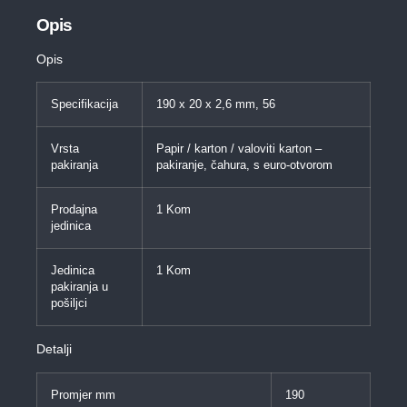
Opis
Opis
Specifikacija
190 x 20 x 2,6 mm, 56
Vrsta
Papir / karton / valoviti karton –
pakiranja
pakiranje, čahura, s euro-otvorom
Prodajna
1 Kom
jedinica
Jedinica
1 Kom
pakiranja u
pošiljci
Detalji
Promjer mm
190