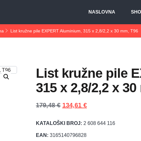
NASLOVNA
SH
na
List kružne pile EXPERT Aluminium, 315 x 2,8/2,2 x 30 mm, T96
List kružne pile
315 x 2,8/2,2 x 3
179,48
€
134,61
€
KATALOŠKI BROJ:
2 608 644 116
EAN:
3165140796828