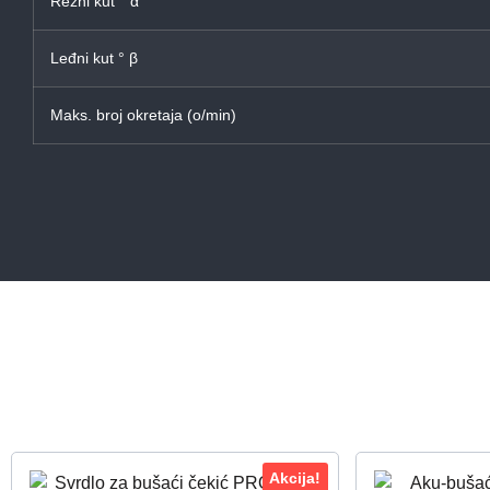
Rezni kut ° α
Leđni kut ° β
Maks. broj okretaja (o/min)
Akcija!