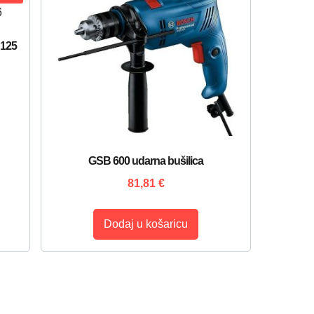
 125
GSB 600 udarna bušilica
81,81
€
Dodaj u košaricu