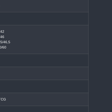
5
/42
/46
,5/46,5
0/60
TCG