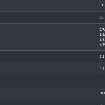
31
30
2/7
2/9
2/9
2/1
2.2
2.8
96
HL