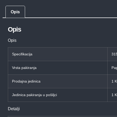
Opis
Opis
Opis
Specifikacija
315
Vrsta pakiranja
Pap
Prodajna jedinica
1 
Jedinica pakiranja u pošiljci
1 
Detalji