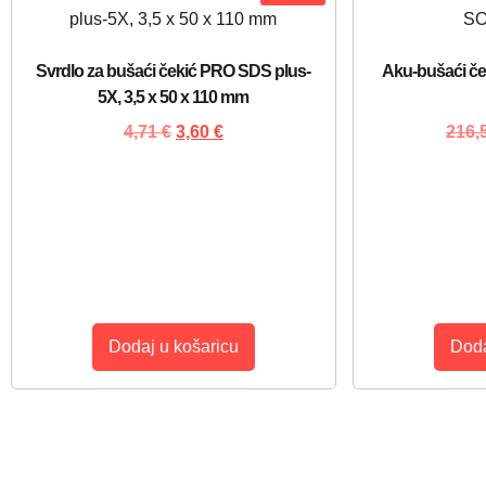
Svrdlo za bušaći čekić PRO SDS plus-
Aku-bušaći č
5X, 3,5 x 50 x 110 mm
4,71
€
3,60
€
216,
Dodaj u košaricu
Doda