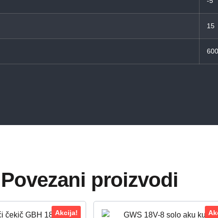
-5
15
60
Povezani proizvodi
Akcija!
Akc