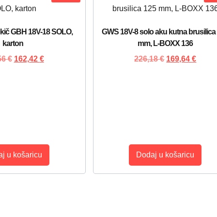
ekič GBH 18V-18 SOLO,
GWS 18V-8 solo aku kutna brusilica
karton
mm, L-BOXX 136
56
€
162,42
€
226,18
€
169,64
€
j u košaricu
Dodaj u košaricu