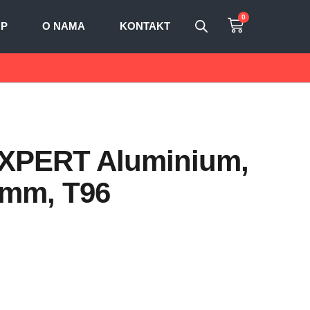
0
OP
O NAMA
KONTAKT
 EXPERT Aluminium,
0 mm, T96