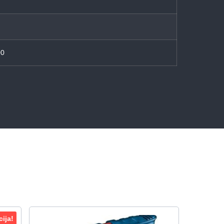
00
ija!