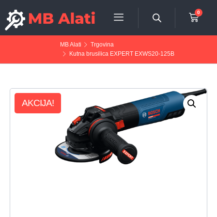
0
MB Alati
Trgovina
Kutna brusilica EXPERT EXWS20-125B
AKCIJA!