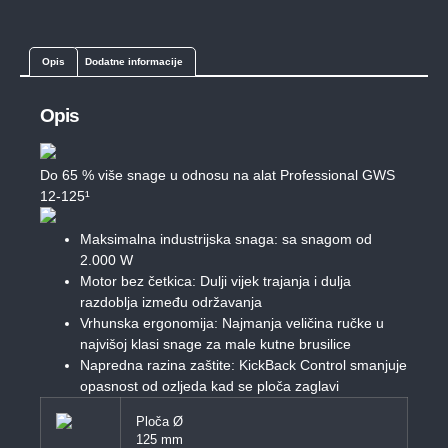
Opis
Dodatne informacije
Opis
Do 65 % više snage u odnosu na alat Professional GWS
12-125¹
Maksimalna industrijska snaga: sa snagom od
2.000 W
Motor bez četkica: Dulji vijek trajanja i dulja
razdoblja između održavanja
Vrhunska ergonomija: Najmanja veličina ručke u
najvišoj klasi snage za male kutne brusilice
Napredna razina zaštite: KickBack Control smanjuje
opasnost od ozljeda kad se ploča zaglavi
Ploča Ø
125 mm