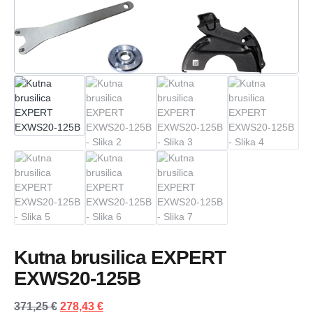
Kutna brusilica EXPERT
EXWS20-125B
371,25
€
278,43
€