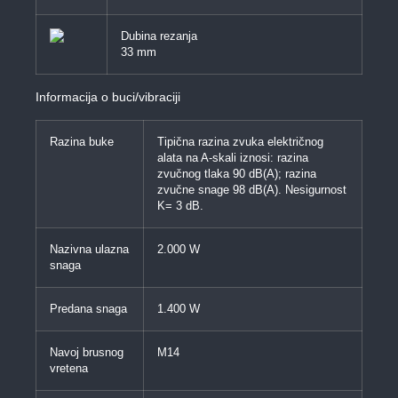
Dubina rezanja
33 mm
Informacija o buci/vibraciji
Razina buke
Tipična razina zvuka električnog
alata na A-skali iznosi: razina
zvučnog tlaka 90 dB(A); razina
zvučne snage 98 dB(A). Nesigurnost
K= 3 dB.
Nazivna ulazna
2.000 W
snaga
Predana snaga
1.400 W
Navoj brusnog
M14
vretena