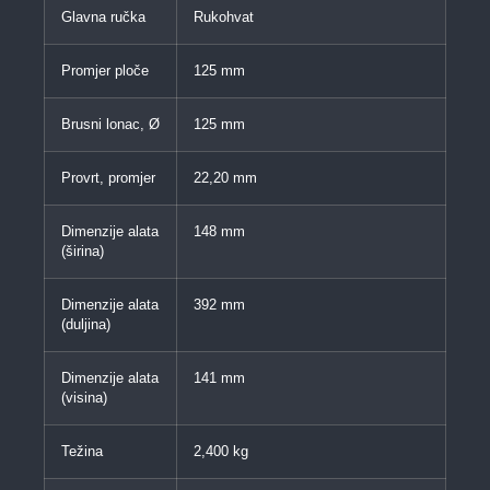
Glavna ručka
Rukohvat
Promjer ploče
125 mm
Brusni lonac, Ø
125 mm
Provrt, promjer
22,20 mm
Dimenzije alata
148 mm
(širina)
Dimenzije alata
392 mm
(duljina)
Dimenzije alata
141 mm
(visina)
Težina
2,400 kg