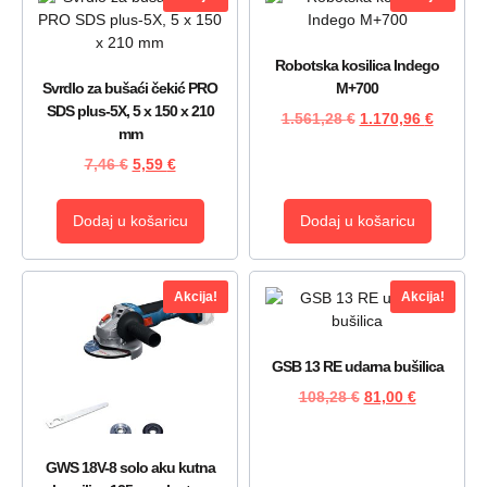
Robotska kosilica Indego
Svrdlo za bušaći čekić PRO
M+700
SDS plus-5X, 5 x 150 x 210
1.561,28
€
1.170,96
€
mm
7,46
€
5,59
€
Dodaj u košaricu
Dodaj u košaricu
Akcija!
Akcija!
GSB 13 RE udarna bušilica
108,28
€
81,00
€
GWS 18V-8 solo aku kutna