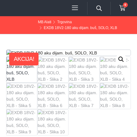
0
MB Alati
Trgovina
EXDB 18V2-180 aku dijam. buš, SOLO, XLB
AKCIJA!