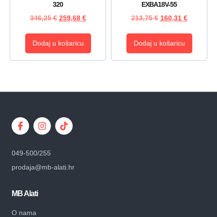
320
EXBA18V-55
346,25
€
259,68
€
213,75
€
160,31
€
Dodaj u košaricu
Dodaj u košaricu
049-500/255
prodaja@mb-alati.hr
MB Alati
O nama