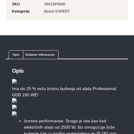
SKU
06019P6000
Kategorija
Bosch EXPERT
Opis
Dodatne informacije
Opis
Ima do 25 % veću brzinu bušenja od alata Professional
GDB 180 WE¹
Izvrsne performanse: Snaga je ista kao kod
električnih alata od 2500 W, što omogućuje brže
bušenje čak i u tvrđim materijalima do Ø 182 mm