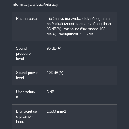
Informacija o buci/vibraciji
Razina buke
Tipična razina zvuka električnog alata
na A-skali iznosi: razina zvučnog tlaka
95 dB(A); razina zvučne snage 103
dB(A). Nesigurnost K= 5 dB.
Sound
95 dB(A)
pressure
level
Sound power
103 dB(A)
level
Uncertainty
5 dB
K
Broj okretaja
1.500 min-1
u praznom
hodu