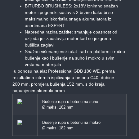
BITURBO BRUSHLESS: 2x18V iznimno snažan
motor i pogonski sustav s 2 brzine kako bi se
maksimalno iskoristila snaga akumulatora iz
asortimana EXPERT
Napredna razina zaštite: smanjuje opasnost od
ozljeda jer zaustavlja motor kad se jezgrena
bušilica zaglavi
Snažan višenamjenski alat: rad na platformi i ručno
bušenje kao i bušenje na suho i mokro u svim
vrstama materijala
¹u odnosu na alat Professional GDB 180 WE, prema
rezultatima internih ispitivanja u betonu C40, dubine
200 mm, promjera bušenja 152 mm, s do kraja
napunjenim akumulatorom
Bušenje rupa u betonu na suho
Ø maks. 182 mm
Bušenje rupa u betonu na mokro
Ø maks. 182 mm