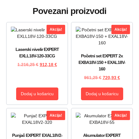
Povezani proizvodi
Akcija!
Akcija!
Laserski nivelir EXPERT
EXLL18V-120-33CG
Početni set EXPERT 2x
EXBA18V-150 + EXAL18V-
1.216,25
€
912,18
€
160
961,25
€
720,93
€
Dodaj u košaricu
Dodaj u košaricu
Akcija!
Akcija!
Punjač EXPERT EXAL18V2-
Akumulator EXPERT