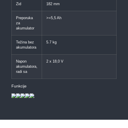
Zid
182 mm
Preporuka
>=5,5 Ah
za
akumulator
Težina bez
5.7 kg
akumulatora
Napon
2 x 18,0 V
akumulatora,
radi sa
Funkcije