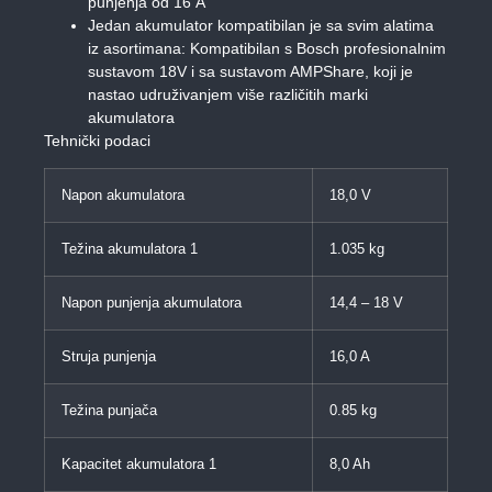
punjenja od 16 A
Jedan akumulator kompatibilan je sa svim alatima
iz asortimana: Kompatibilan s Bosch profesionalnim
sustavom 18V i sa sustavom AMPShare, koji je
nastao udruživanjem više različitih marki
akumulatora
Tehnički podaci
Napon akumulatora
18,0 V
Težina akumulatora 1
1.035 kg
Napon punjenja akumulatora
14,4 – 18 V
Struja punjenja
16,0 A
Težina punjača
0.85 kg
Kapacitet akumulatora 1
8,0 Ah