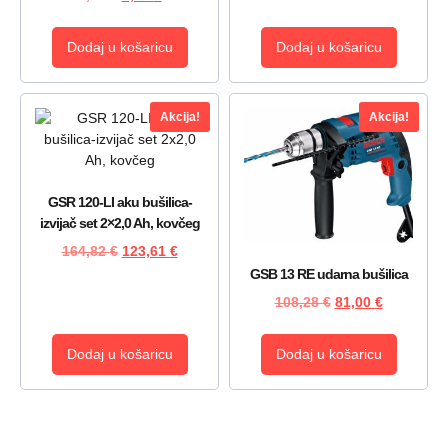
Dodaj u košaricu
Dodaj u košaricu
Akcija!
Akcija!
GSR 120-LI aku bušilica-
izvijač set 2×2,0 Ah, kovčeg
164,82
€
123,61
€
GSB 13 RE udarna bušilica
108,28
€
81,00
€
Dodaj u košaricu
Dodaj u košaricu