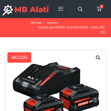
0
MB Alati
Trgovina
Početni set EXPERT 2x EXBA18V-80 + EXAL18V-
160
AKCIJA!