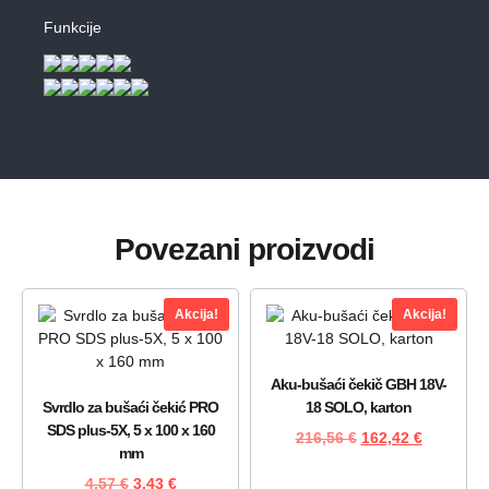
Funkcije
Povezani proizvodi
Akcija!
Akcija!
Aku-bušaći čekič GBH 18V-
Svrdlo za bušaći čekić PRO
18 SOLO, karton
SDS plus-5X, 5 x 100 x 160
216,56
€
162,42
€
mm
4,57
€
3,43
€