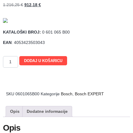
1.216,25
€
912,18
€
KATALOŠKI BROJ:
0 601 065 B00
EAN
: 4053423503043
DODAJ U KOŠARICU
SKU
0601065B00
Kategorije
Bosch
,
Bosch EXPERT
Opis
Dodatne informacije
Opis