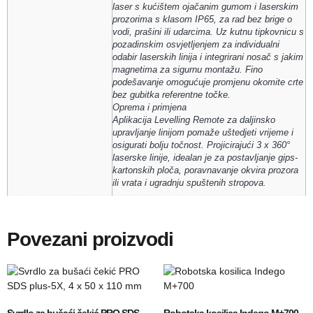
laser s kućištem ojačanim gumom i laserskim
prozorima s klasom IP65, za rad bez brige o
vodi, prašini ili udarcima. Uz kutnu tipkovnicu s
pozadinskim osvjetljenjem za individualni
odabir laserskih linija i integrirani nosač s jakim
magnetima za sigurnu montažu. Fino
podešavanje omogućuje promjenu okomite crte
bez gubitka referentne točke.
Oprema i primjena
Aplikacija Levelling Remote za daljinsko
upravljanje linijom pomaže uštedjeti vrijeme i
osigurati bolju točnost. Projicirajući 3 x 360°
laserske linije, idealan je za postavljanje gips-
kartonskih ploča, poravnavanje okvira prozora
ili vrata i ugradnju spuštenih stropova.
Povezani proizvodi
Svrdlo za bušaći čekić PRO SDS
Robotska kosilica Indego M+700