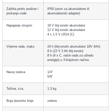
Zaštita protiv prašine i
IP65 (osim za akumulatore ili
prskanja vode
akumulatorski adapter)
Napajanje strujom
18 V litij-ionski akumulator
12 V litij-ionski akumulator
4 x 1.5 V LR14 (C)
Vrijeme rada, maks.
24 h (litij-ionski akumulator 18V 4Ah)
8 h (12 V 2 Ah litij-ionski)
8 h (4 x C, način rada za uštedu
energije) u 3-linijskom načinu
Navoj stativa
1/4″
5/8″
Težina, cca.
1.3 kg
Boja laserske linije
zelena