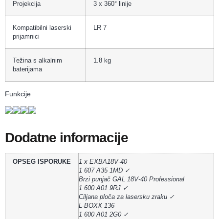
Projekcija
3 x 360° linije
Kompatibilni laserski
LR 7
prijamnici
Težina s alkalnim
1.8 kg
baterijama
Funkcije
Dodatne informacije
OPSEG ISPORUKE
1 x EXBA18V-40
1 607 A35 1MD ✓
Brzi punjač GAL 18V-40 Professional
1 600 A01 9RJ ✓
Ciljana ploča za lasersku zraku ✓
L-BOXX 136
1 600 A01 2G0 ✓