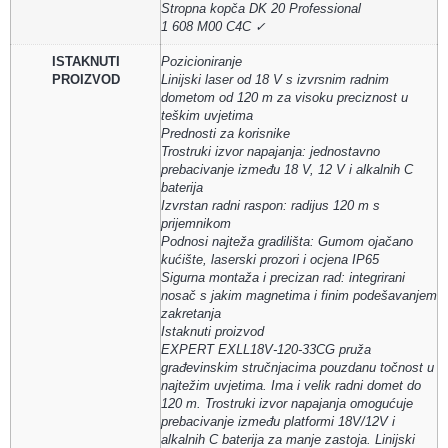
Stropna kopča DK 20 Professional
1 608 M00 C4C ✓
ISTAKNUTI
Pozicioniranje
PROIZVOD
Linijski laser od 18 V s izvrsnim radnim
dometom od 120 m za visoku preciznost u
teškim uvjetima
Prednosti za korisnike
Trostruki izvor napajanja: jednostavno
prebacivanje između 18 V, 12 V i alkalnih C
baterija
Izvrstan radni raspon: radijus 120 m s
prijemnikom
Podnosi najteža gradilišta: Gumom ojačano
kućište, laserski prozori i ocjena IP65
Sigurna montaža i precizan rad: integrirani
nosač s jakim magnetima i finim podešavanjem
zakretanja
Istaknuti proizvod
EXPERT EXLL18V-120-33CG pruža
građevinskim stručnjacima pouzdanu točnost u
najtežim uvjetima. Ima i velik radni domet do
120 m. Trostruki izvor napajanja omogućuje
prebacivanje između platformi 18V/12V i
alkalnih C baterija za manje zastoja. Linijski