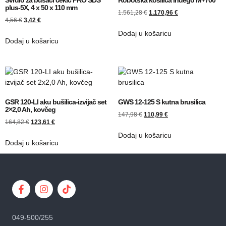
plus-5X, 4 x 50 x 110 mm
1.561,28
€
1.170,96
€
4,56
€
3,42
€
Dodaj u košaricu
Dodaj u košaricu
GSR 120-LI aku bušilica-izvijač set
GWS 12-125 S kutna brusilica
2×2,0 Ah, kovčeg
147,98
€
110,99
€
164,82
€
123,61
€
Dodaj u košaricu
Dodaj u košaricu
049-500/255