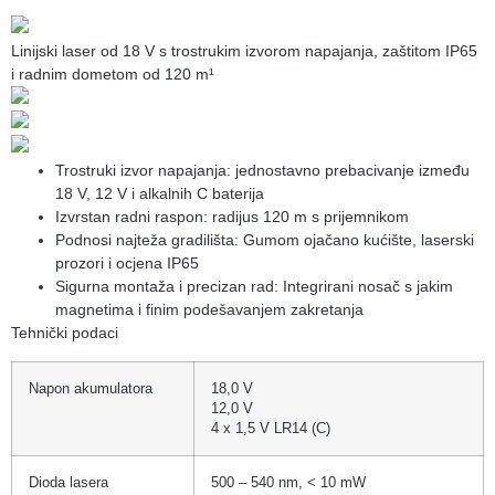
Linijski laser od 18 V s trostrukim izvorom napajanja, zaštitom IP65
i radnim dometom od 120 m¹
Trostruki izvor napajanja: jednostavno prebacivanje između
18 V, 12 V i alkalnih C baterija
Izvrstan radni raspon: radijus 120 m s prijemnikom
Podnosi najteža gradilišta: Gumom ojačano kućište, laserski
prozori i ocjena IP65
Sigurna montaža i precizan rad: Integrirani nosač s jakim
magnetima i finim podešavanjem zakretanja
Tehnički podaci
Napon akumulatora
18,0 V
12,0 V
4 x 1,5 V LR14 (C)
Dioda lasera
500 – 540 nm, < 10 mW