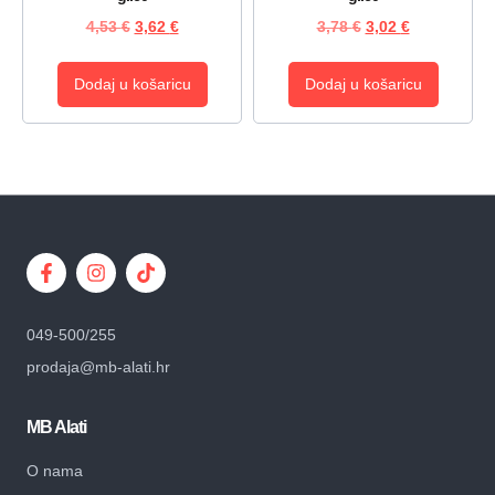
4,53
€
3,62
€
3,78
€
3,02
€
Dodaj u košaricu
Dodaj u košaricu
049-500/255
prodaja@mb-alati.hr
MB Alati
O nama