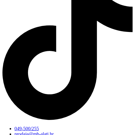
049-500/255
prodaja@mb-alati.hr