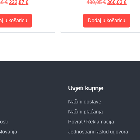
16
€
222,87
€
480,05
€
360,03
€
j u košaricu
Dodaj u košaricu
Uvjeti kupnje
Načini dostave
Načini plaćanja
osti
Povrat / Reklamacija
slovanja
Jednostrani raskid ugovora