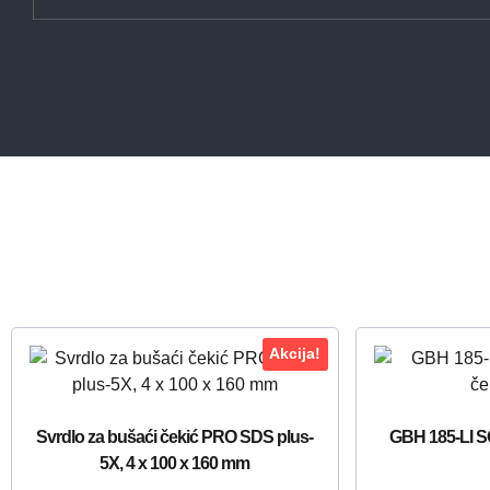
Akcija!
Svrdlo za bušaći čekić PRO SDS plus-
GBH 185-LI S
5X, 4 x 100 x 160 mm