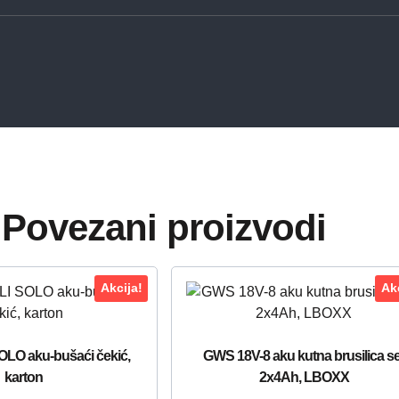
Povezani proizvodi
Akcija!
Akc
OLO aku-bušaći čekić,
GWS 18V-8 aku kutna brusilica se
karton
2x4Ah, LBOXX