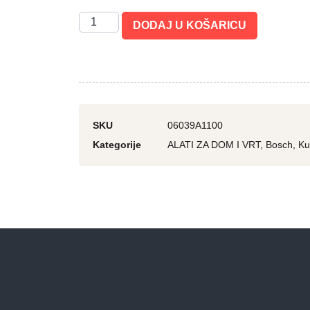
DODAJ U KOŠARICU
SKU
06039A1100
Kategorije
ALATI ZA DOM I VRT
,
Bosch
,
Ku