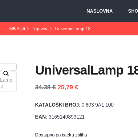
NASLOVNA
SH
MB Alati
Trgovina
UniversalLamp 18
UniversalLamp 1
34,38
€
25,79
€
KATALOŠKI BROJ:
0 603 9A1 100
EAN:
3165140893121
Dostupno po isteku zaliha