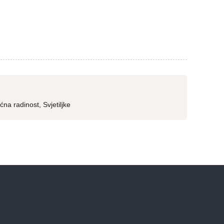
ćna radinost
,
Svjetiljke