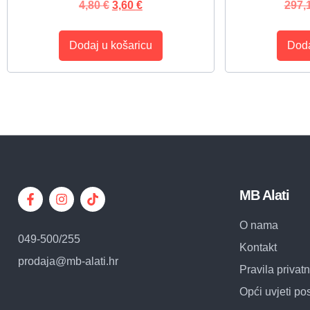
4,80
€
3,60
€
297,
Dodaj u košaricu
Doda
MB Alati
O nama
049-500/255
Kontakt
prodaja@mb-alati.hr
Pravila privatn
Opći uvjeti po