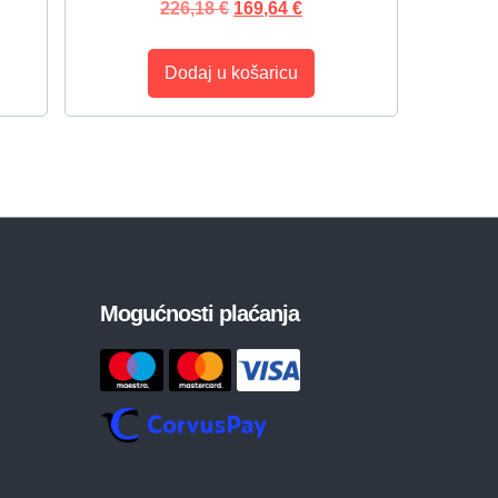
226,18
€
169,64
€
Dodaj u košaricu
Mogućnosti plaćanja