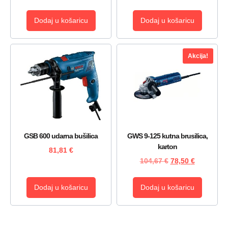
Dodaj u košaricu
Dodaj u košaricu
Akcija!
GSB 600 udarna bušilica
GWS 9-125 kutna brusilica,
karton
81,81
€
104,67
€
78,50
€
Dodaj u košaricu
Dodaj u košaricu