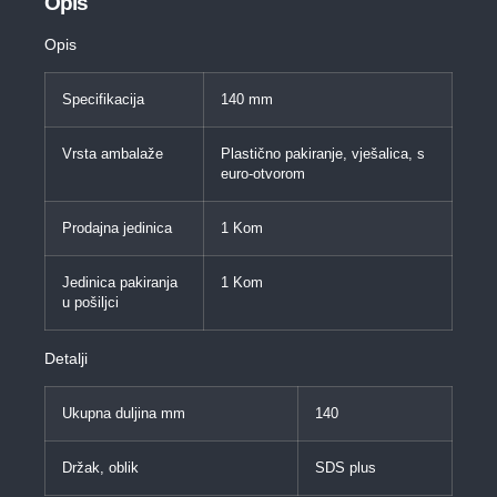
Opis
Opis
Specifikacija
140 mm
Vrsta ambalaže
Plastično pakiranje, vješalica, s
euro-otvorom
Prodajna jedinica
1 Kom
Jedinica pakiranja
1 Kom
u pošiljci
Detalji
Ukupna duljina mm
140
Držak, oblik
SDS plus