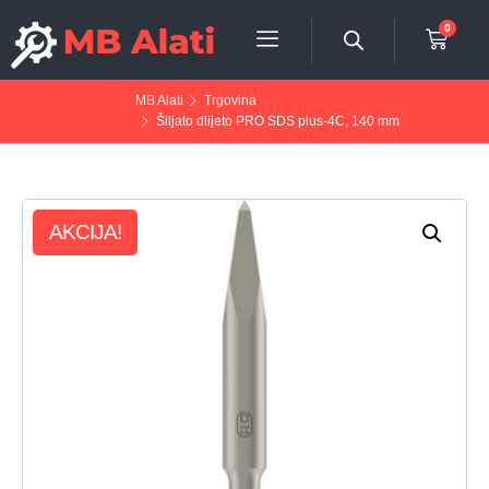
0
MB Alati
Trgovina
Šiljato dlijeto PRO SDS plus-4C, 140 mm
AKCIJA!