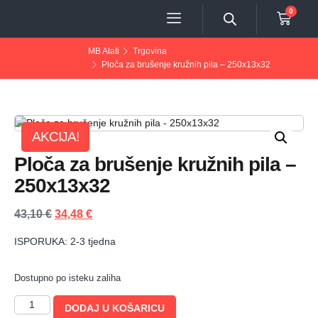
0
MB Alati
Trgovina
Ploča za brušenje kružnih pila – 250x13x32
AKCIJA!
Ploča za brušenje kružnih pila –
250x13x32
43,10
€
34,48
€
ISPORUKA: 2-3 tjedna
Dostupno po isteku zaliha
DODAJ U KOŠARICU