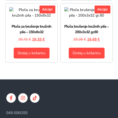
Akcija!
Akcija!
Ploča za brušenje kružnih
Ploča brušenje kružnih pila –
pila – 150x8x32
200x3x32 gr.80
20,41
€
16,33
€
23,36
€
18,69
€
Dodaj u košaricu
Dodaj u košaricu
049-500/255