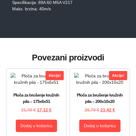
Specifikacija: 89A 60 M5A V217
Maks. brzina: 40m/s
Povezani proizvodi
Akcija!
Akcija!
Ploča za brušenje kružnih
Ploča za brušenje kružnih
pila – 175x6x51
pila – 200x10x20
21,40
€
17,12
€
26,78
€
21,42
€
Dodaj u košaricu
Dodaj u košaricu