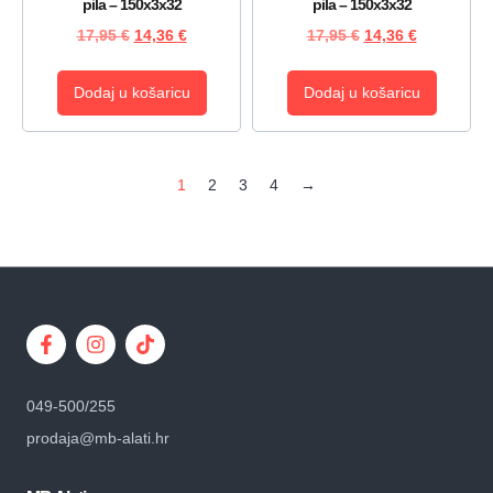
pila – 150x3x32
pila – 150x3x32
17,95
€
14,36
€
17,95
€
14,36
€
Dodaj u košaricu
Dodaj u košaricu
1
2
3
4
→
049-500/255
prodaja@mb-alati.hr