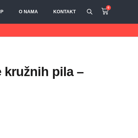
0
OP
O NAMA
KONTAKT
 kružnih pila –