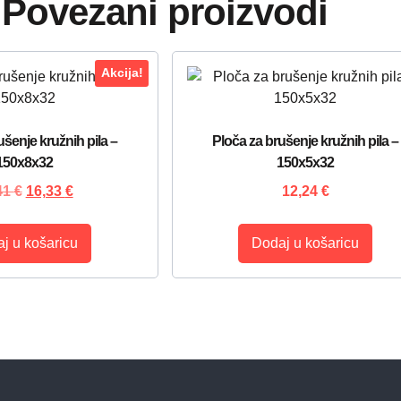
Povezani proizvodi
Akcija!
ušenje kružnih pila –
Ploča za brušenje kružnih pila –
150x8x32
150x5x32
41
€
16,33
€
12,24
€
j u košaricu
Dodaj u košaricu