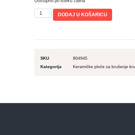
Dostupno po isteku zaliha
DODAJ U KOŠARICU
SKU
804945
Kategorija
Keramičke ploče za brušenje kru