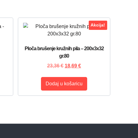
Akcija!
Ploča brušenje kružnih pila – 200x3x32
gr.80
23,36
€
18,69
€
Dodaj u košaricu