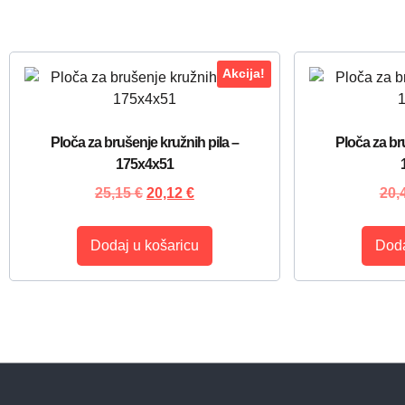
Akcija!
Ploča za brušenje kružnih pila –
Ploča za br
175x4x51
25,15
€
20,12
€
20,
Dodaj u košaricu
Doda