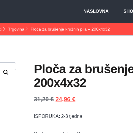
NASLOVNA
SH
i
Trgovina
Ploča za brušenje kružnih pila – 200x4x32
Ploča za brušenje
200x4x32
31,20
€
24,96
€
ISPORUKA: 2-3 tjedna