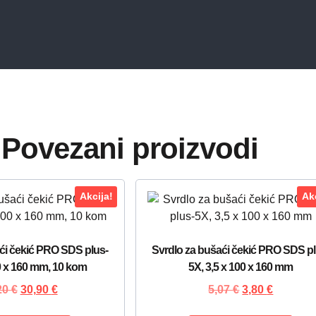
Povezani proizvodi
Akcija!
Akc
ći čekić PRO SDS plus-
Svrdlo za bušaći čekić PRO SDS pl
0 x 160 mm, 10 kom
5X, 3,5 x 100 x 160 mm
20
€
30,90
€
5,07
€
3,80
€