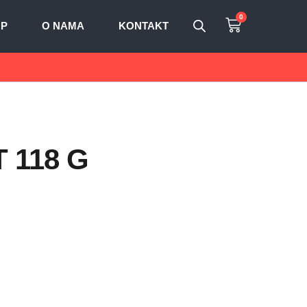
0
OP
O NAMA
KONTAKT
T 118 G