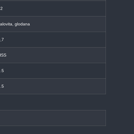
92
alovita, glodana
,7
HSS
.5
.5