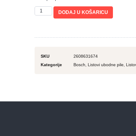
DODAJ U KOŠARICU
SKU
2608631674
Kategorije
Bosch
,
Listovi ubodne pile
,
Listo