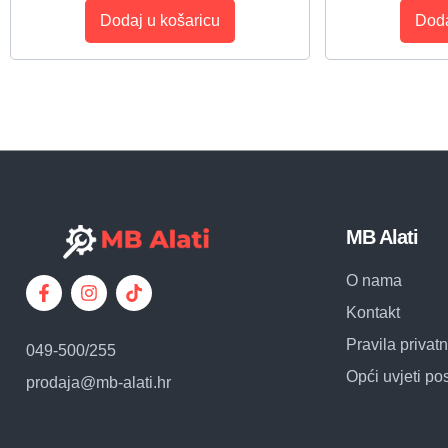
Dodaj u košaricu
Doda
MB Alati
O nama
Kontakt
Pravila privatn
049-500/255
Opći uvjeti po
prodaja@mb-alati.hr