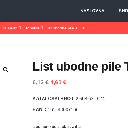
NASLOVNA
SH
MB Alati
Trgovina
List ubodne pile T 118 G
List ubodne pile 
6,13
€
4,60
€
KATALOŠKI BROJ:
2 608 631 674
EAN:
3165140007566
Dostupno po isteku zaliha