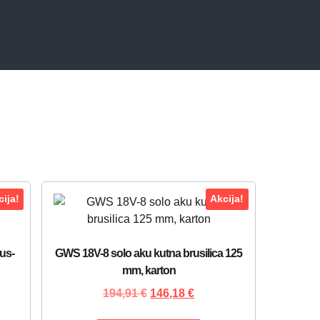
ija!
Akcija!
us-
GWS 18V-8 solo aku kutna brusilica 125
mm, karton
194,91
€
146,18
€