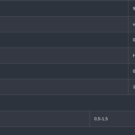
v
0
0
1
0,5-1,5