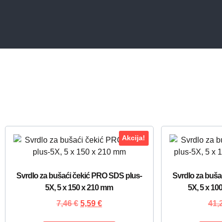
Akcija!
Svrdlo za bušaći čekić PRO SDS plus-
Svrdlo za buša
5X, 5 x 150 x 210 mm
5X, 5 x 10
7,46
€
5,59
€
41,