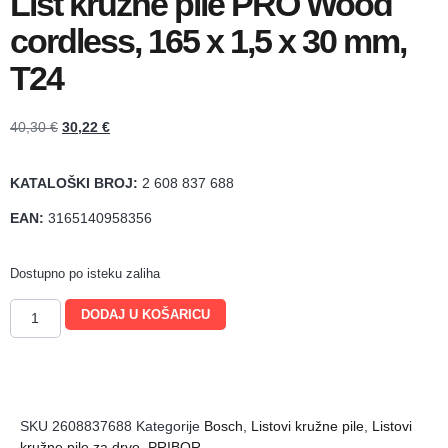
List kružne pile PRO Wood
cordless, 165 x 1,5 x 30 mm,
T24
40,30
€
30,22
€
KATALOŠKI BROJ:
2 608 837 688
EAN:
3165140958356
Dostupno po isteku zaliha
DODAJ U KOŠARICU
SKU
2608837688
Kategorije
Bosch
,
Listovi kružne pile
,
Listovi
kružne pile za drvo
,
PRIBOR