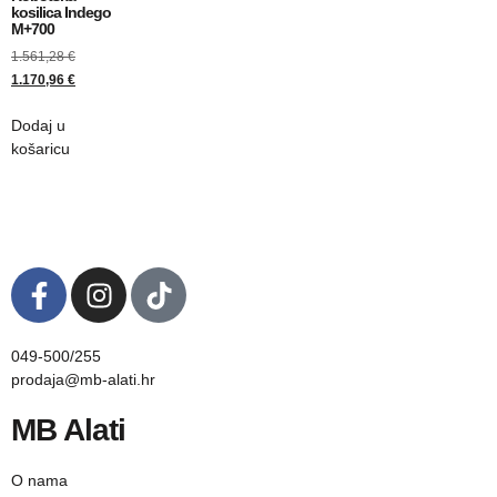
kosilica Indego
M+700
1.561,28
€
1.170,96
€
Dodaj u
košaricu
049-500/255
prodaja@mb-alati.hr
MB Alati
O nama