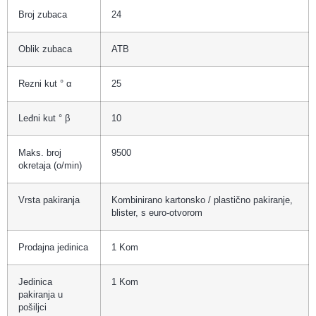
Broj zubaca
24
Oblik zubaca
ATB
Rezni kut ° α
25
Leđni kut ° β
10
Maks. broj
9500
okretaja (o/min)
Vrsta pakiranja
Kombinirano kartonsko / plastično pakiranje,
blister, s euro-otvorom
Prodajna jedinica
1 Kom
Jedinica
1 Kom
pakiranja u
pošiljci