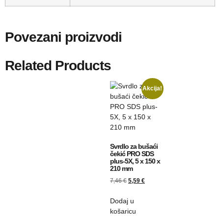
Povezani proizvodi
Related Products
Akcija!
Svrdlo za bušaći
čekić PRO SDS
plus-5X, 5 x 150 x
210 mm
7,46
€
5,59
€
Dodaj u
košaricu