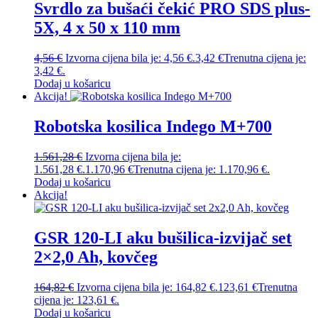
Svrdlo za bušaći čekić PRO SDS plus-
5X, 4 x 50 x 110 mm
4,56
€
Izvorna cijena bila je: 4,56 €.
3,42
€
Trenutna cijena je:
3,42 €.
Dodaj u košaricu
Akcija!
Robotska kosilica Indego M+700
1.561,28
€
Izvorna cijena bila je:
1.561,28 €.
1.170,96
€
Trenutna cijena je: 1.170,96 €.
Dodaj u košaricu
Akcija!
GSR 120-LI aku bušilica-izvijač set
2×2,0 Ah, kovčeg
164,82
€
Izvorna cijena bila je: 164,82 €.
123,61
€
Trenutna
cijena je: 123,61 €.
Dodaj u košaricu