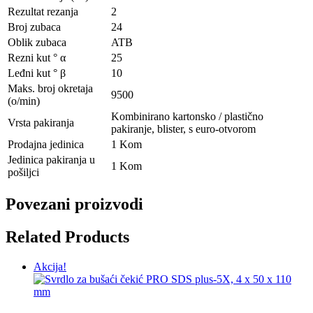
Rezultat rezanja
2
Broj zubaca
24
Oblik zubaca
ATB
Rezni kut ° α
25
Leđni kut ° β
10
Maks. broj okretaja
9500
(o/min)
Kombinirano kartonsko / plastično
Vrsta pakiranja
pakiranje, blister, s euro-otvorom
Prodajna jedinica
1 Kom
Jedinica pakiranja u
1 Kom
pošiljci
Povezani proizvodi
Related Products
Akcija!