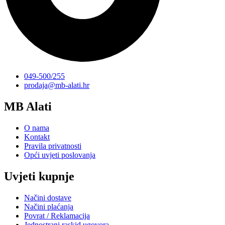
049-500/255
prodaja@mb-alati.hr
MB Alati
O nama
Kontakt
Pravila privatnosti
Opći uvjeti poslovanja
Uvjeti kupnje
Načini dostave
Načini plaćanja
Povrat / Reklamacija
Jednostrani raskid ugovora