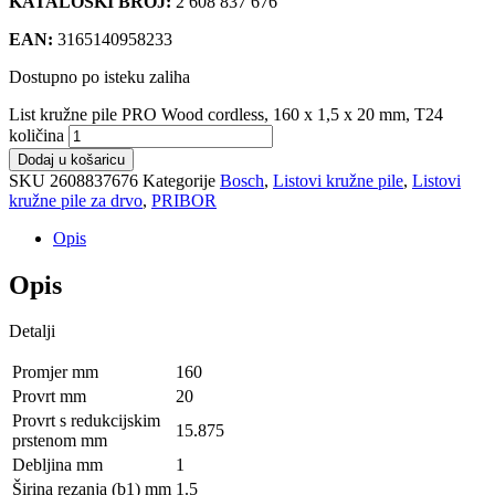
KATALOŠKI BROJ:
2 608 837 676
EAN:
3165140958233
Dostupno po isteku zaliha
List kružne pile PRO Wood cordless, 160 x 1,5 x 20 mm, T24
količina
Dodaj u košaricu
SKU
2608837676
Kategorije
Bosch
,
Listovi kružne pile
,
Listovi
kružne pile za drvo
,
PRIBOR
Opis
Opis
Detalji
Promjer mm
160
Provrt mm
20
Provrt s redukcijskim
15.875
prstenom mm
Debljina mm
1
Širina rezanja (b1) mm
1.5