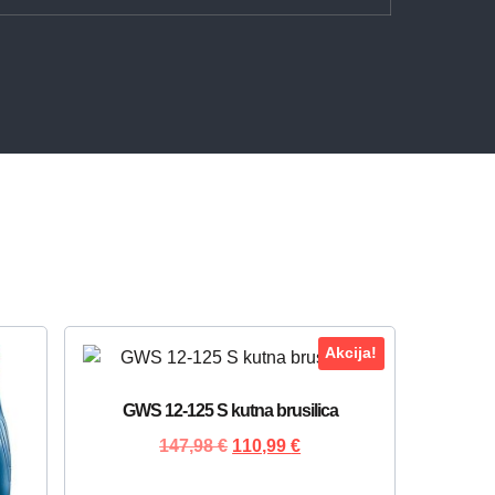
Akcija!
GWS 12-125 S kutna brusilica
147,98
€
110,99
€