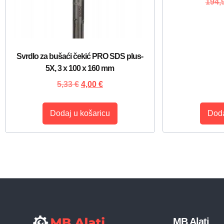
194,
Svrdlo za bušaći čekić PRO SDS plus-
5X, 3 x 100 x 160 mm
5,33
€
4,00
€
Dodaj u košaricu
Doda
MB Alati