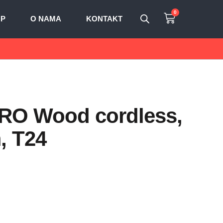
0
OP
O NAMA
KONTAKT
 PRO Wood cordless,
, T24