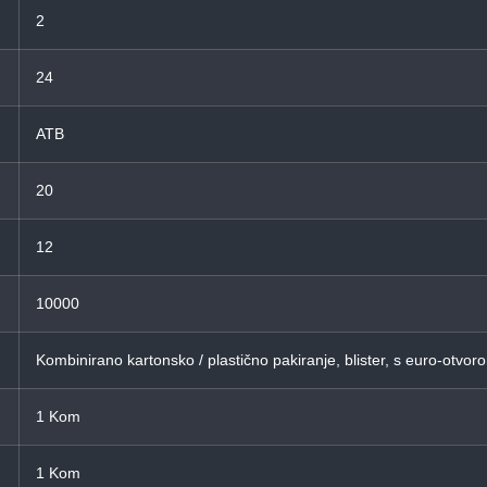
2
24
ATB
20
12
10000
Kombinirano kartonsko / plastično pakiranje, blister, s euro-otvor
1 Kom
1 Kom