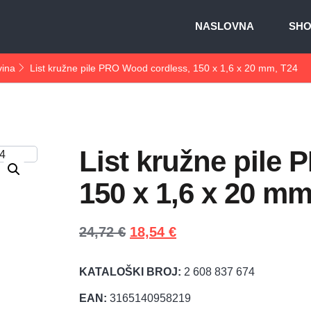
NASLOVNA
SH
vina
List kružne pile PRO Wood cordless, 150 x 1,6 x 20 mm, T24
List kružne pile
150 x 1,6 x 20 mm
24,72
€
18,54
€
KATALOŠKI BROJ:
2 608 837 674
EAN:
3165140958219