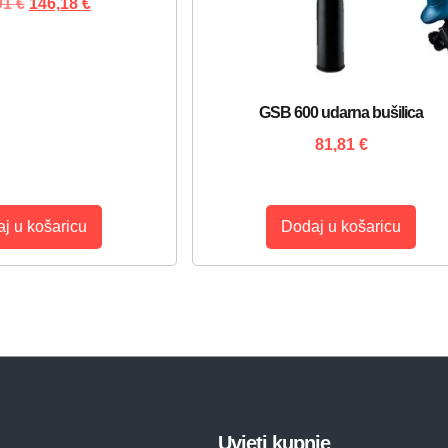
91
€
146,18
€
GSB 600 udarna bušilica
81,81
€
j u košaricu
Dodaj u košaricu
Uvjeti kupnje