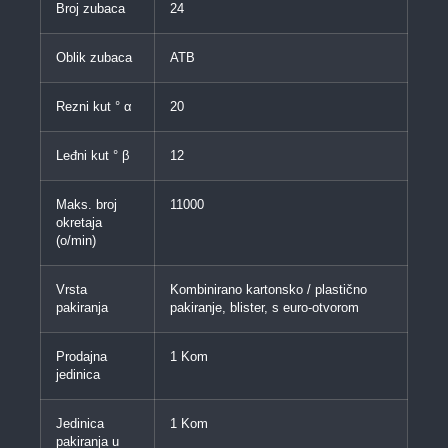
Broj zubaca
24
Oblik zubaca
ATB
Rezni kut ° α
20
Leđni kut ° β
12
Maks. broj
11000
okretaja
(o/min)
Vrsta
Kombinirano kartonsko / plastično
pakiranja
pakiranje, blister, s euro-otvorom
Prodajna
1 Kom
jedinica
Jedinica
1 Kom
pakiranja u