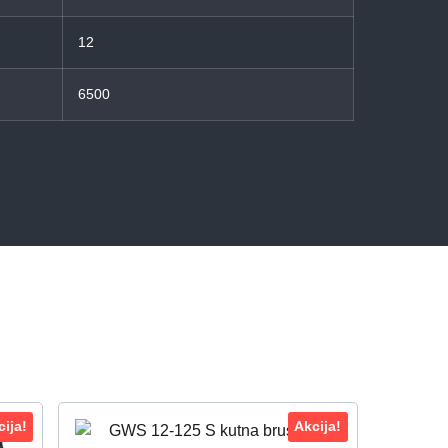
12
6500
ija!
Akcija!