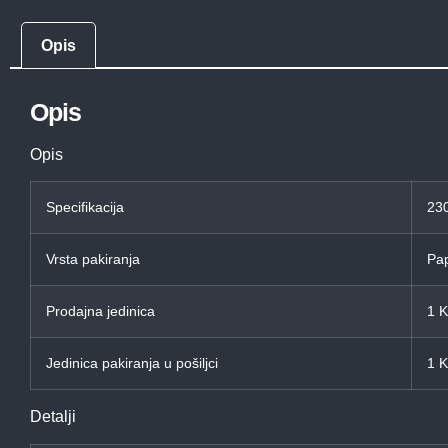
Opis
Opis
Opis
Specifikacija
230
Vrsta pakiranja
Pap
Prodajna jedinica
1 
Jedinica pakiranja u pošiljci
1 
Detalji