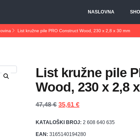
NASLOVNA
SH
govina
List kružne pile PRO Construct Wood, 230 x 2,8 x 30 mm
List kružne pile
Wood, 230 x 2,8 
47,48
€
35,61
€
KATALOŠKI BROJ:
2 608 640 635
EAN:
3165140194280