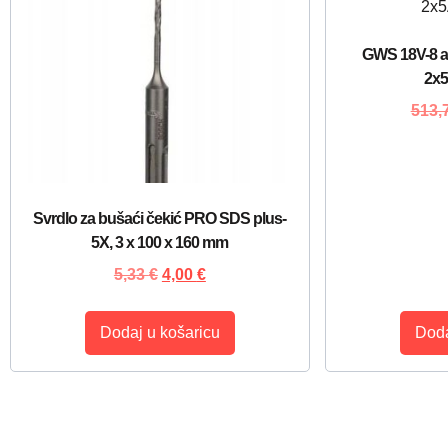
GWS 18V-8 ak
2x
513,
Svrdlo za bušaći čekić PRO SDS plus-
5X, 3 x 100 x 160 mm
5,33
€
4,00
€
Dodaj u košaricu
Doda