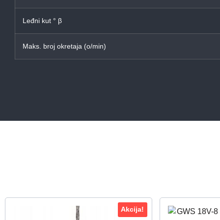
Leđni kut ° β
Maks. broj okretaja (o/min)
Akcija!