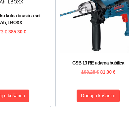
u kutna brusilica set
5Ah, LBOXX
73
€
385,30
€
GSB 13 RE udarna bušilica
108,28
€
81,00
€
j u košaricu
Dodaj u košaricu