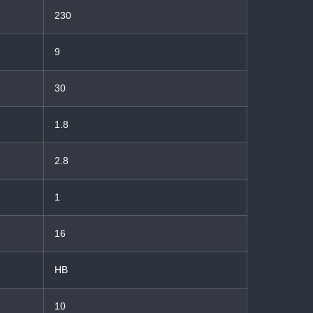
230
9
30
1.8
2.8
1
16
HB
10