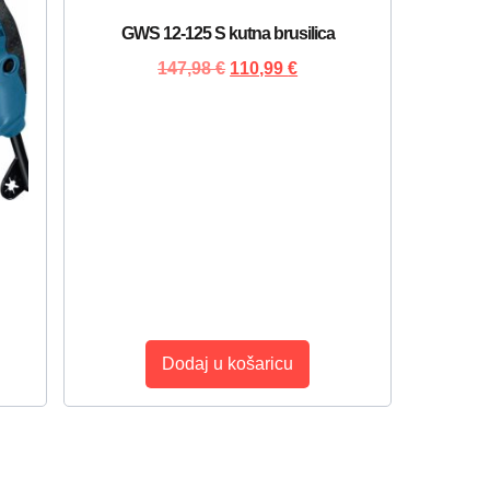
GWS 12-125 S kutna brusilica
147,98
€
110,99
€
Dodaj u košaricu