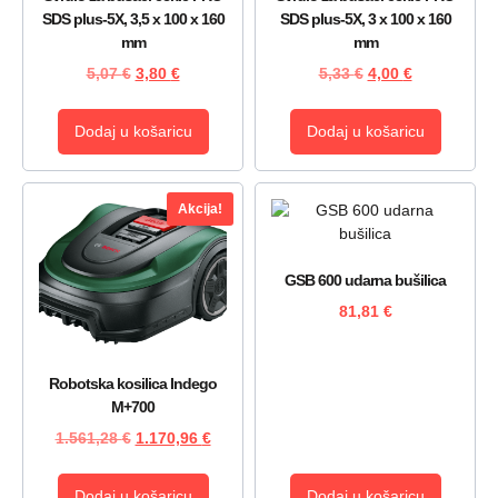
SDS plus-5X, 3,5 x 100 x 160
SDS plus-5X, 3 x 100 x 160
mm
mm
5,07
€
3,80
€
5,33
€
4,00
€
Dodaj u košaricu
Dodaj u košaricu
Akcija!
GSB 600 udarna bušilica
81,81
€
Robotska kosilica Indego
M+700
1.561,28
€
1.170,96
€
Dodaj u košaricu
Dodaj u košaricu