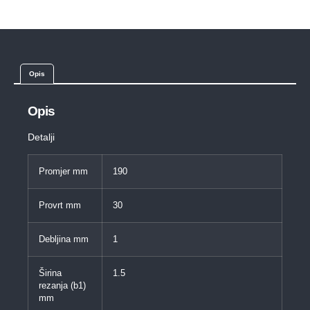
Opis
Opis
Detalji
Promjer mm
190
Provrt mm
30
Debljina mm
1
Širina
1.5
rezanja (b1)
mm