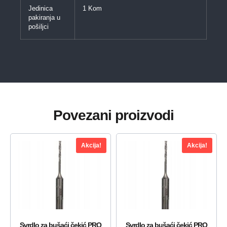
Jedinica
1 Kom
pakiranja u
pošiljci
Povezani proizvodi
Akcija!
Akcija!
Svrdlo za bušaći čekić PRO
Svrdlo za bušaći čekić PRO