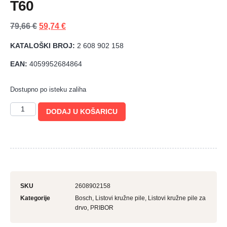
T60
79,66
€
59,74
€
KATALOŠKI BROJ:
2 608 902 158
EAN:
4059952684864
Dostupno po isteku zaliha
DODAJ U KOŠARICU
SKU
2608902158
Kategorije
Bosch
,
Listovi kružne pile
,
Listovi kružne pile za
drvo
,
PRIBOR