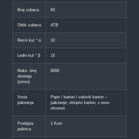
Broj zubaca
60
Oblik zubaca
ATB
Rezni kut ° α
10
Leđni kut ° β
15
Maks. broj
8000
okretaja
(o/min)
Vrsta
Papir / karton / valoviti karton –
pakiranja
pakiranje, sklopivi karton, s euro-
otvorom
Prodajna
1 Kom
jedinica