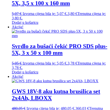
5X, 3,5 x 100 x 160 mm
5,07
€
Izvorna cijena bila je: 5,07 €.
3,80
€
Trenutna cijena je:
3,80 €.
Dodaj u košaricu
Akcija!
Svrdlo za bušaći čekić PRO SDS plus-
5X, 3 x 50 x 100 mm
5,05
€
Izvorna cijena bila je: 5,05 €.
3,78
€
Trenutna cijena je:
3,78 €.
Dodaj u košaricu
Akcija!
GWS 18V-8 aku kutna brusilica set
2x4Ah, LBOXX
480,05
€
Izvorna cijena bila je: 480,05 €.
360,03
€
Trenutna