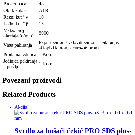
Broj zubaca
48
Oblik zubaca
ATB
Rezni kut ° α
10
Leđni kut ° β
15
Maks. broj
8000
okretaja (o/min)
Papir / karton / valoviti karton – pakiranje,
Vrsta pakiranja
sklopivi karton, s euro-otvorom
Prodajna jedinica
1 Kom
Jedinica pakiranja
1 Kom
u pošiljci
Povezani proizvodi
Related Products
Akcija!
Svrdlo za bušaći čekić PRO SDS plus-