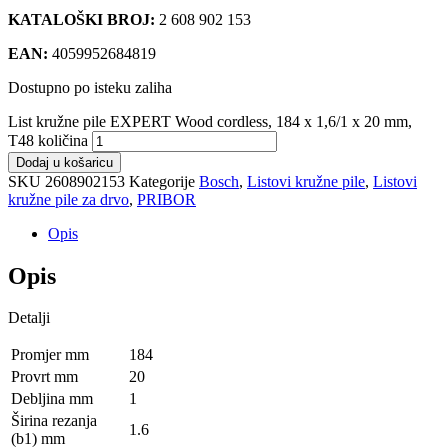
KATALOŠKI BROJ:
2 608 902 153
EAN:
4059952684819
Dostupno po isteku zaliha
List kružne pile EXPERT Wood cordless, 184 x 1,6/1 x 20 mm,
T48 količina
Dodaj u košaricu
SKU
2608902153
Kategorije
Bosch
,
Listovi kružne pile
,
Listovi
kružne pile za drvo
,
PRIBOR
Opis
Opis
Detalji
Promjer mm
184
Provrt mm
20
Debljina mm
1
Širina rezanja
1.6
(b1) mm