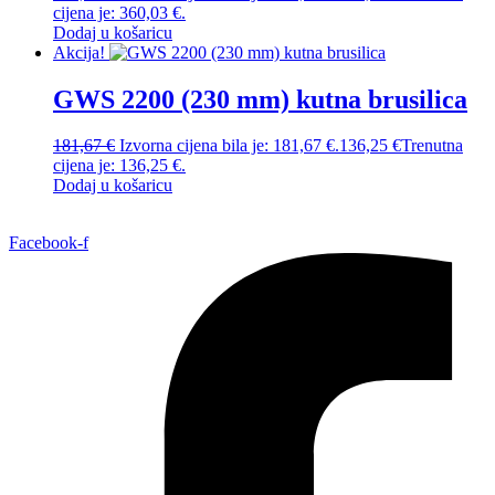
cijena je: 360,03 €.
Dodaj u košaricu
Akcija!
GWS 2200 (230 mm) kutna brusilica
181,67
€
Izvorna cijena bila je: 181,67 €.
136,25
€
Trenutna
cijena je: 136,25 €.
Dodaj u košaricu
Facebook-f