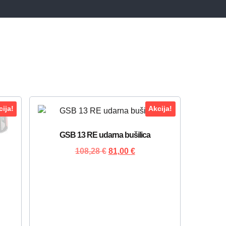
ija!
Akcija!
GSB 13 RE udarna bušilica
108,28
€
81,00
€