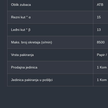
Oblik zubaca
ATB
Rezni kut ° α
15
Leđni kut ° β
13
Maks. broj okretaja (o/min)
8500
Vrsta pakiranja
Papir /
Prodajna jedinica
1 Kom
Jedinica pakiranja u pošiljci
1 Kom