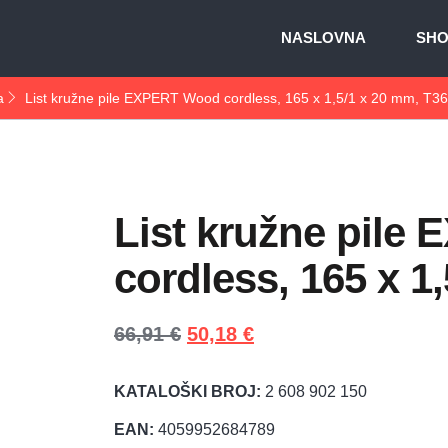
NASLOVNA
SH
a
List kružne pile EXPERT Wood cordless, 165 x 1,5/1 x 20 mm, T36
List kružne pil
cordless, 165 x 1
66,91
€
50,18
€
KATALOŠKI BROJ:
2 608 902 150
EAN:
4059952684789