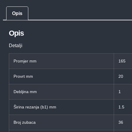
Opis
Opis
Detalji
Promjer mm
165
Provrt mm
20
Debljina mm
1
Širina rezanja (b1) mm
1.5
Broj zubaca
36