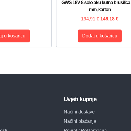
GWS 18V-8 solo aku kutna brusilica
mm, karton
194,91
€
146,18
€
j u košaricu
Dodaj u košaricu
Uvjeti kupnje
Načini dostave
Načini plaćanja
osti
Povrat / Reklamacija