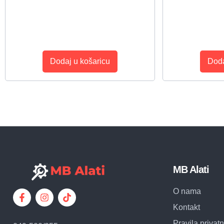
Dodaj u košaricu
Doda
MB Alati
O nama
Kontakt
Pravila privatn