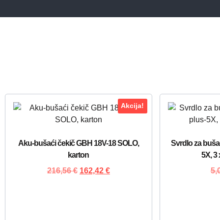
Akcija!
Aku-bušaći čekič GBH 18V-18 SOLO,
Svrdlo za buša
karton
5X, 3
216,56
€
162,42
€
5,