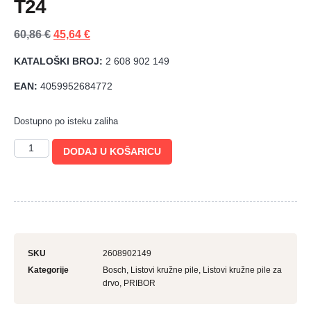
T24
60,86
€
45,64
€
KATALOŠKI BROJ:
2 608 902 149
EAN:
4059952684772
Dostupno po isteku zaliha
DODAJ U KOŠARICU
SKU
2608902149
Kategorije
Bosch
,
Listovi kružne pile
,
Listovi kružne pile za
drvo
,
PRIBOR