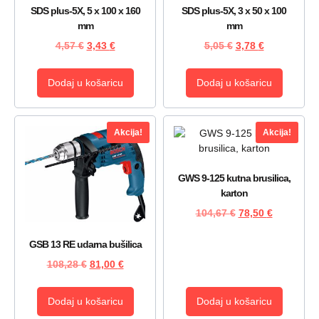
SDS plus-5X, 5 x 100 x 160
SDS plus-5X, 3 x 50 x 100
mm
mm
4,57
€
3,43
€
5,05
€
3,78
€
Dodaj u košaricu
Dodaj u košaricu
Akcija!
Akcija!
GWS 9-125 kutna brusilica,
karton
104,67
€
78,50
€
GSB 13 RE udarna bušilica
108,28
€
81,00
€
Dodaj u košaricu
Dodaj u košaricu