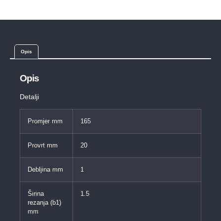
Opis
Opis
Detalji
Promjer mm
165
Provrt mm
20
Debljina mm
1
Širina
1.5
rezanja (b1)
mm