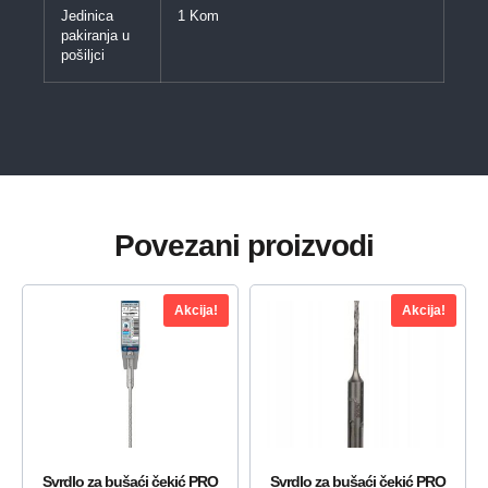
Jedinica
1 Kom
pakiranja u
pošiljci
Povezani proizvodi
Akcija!
Akcija!
Svrdlo za bušaći čekić PRO
Svrdlo za bušaći čekić PRO