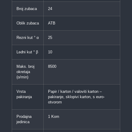
Broj zubaca
24
Oblik zubaca
ATB
Rezni kut ° α
25
Leđni kut ° β
10
Maks. broj
8500
okretaja
(o/min)
Vrsta
Papir / karton / valoviti karton –
pakiranja
pakiranje, sklopivi karton, s euro-
otvorom
Prodajna
1 Kom
jedinica