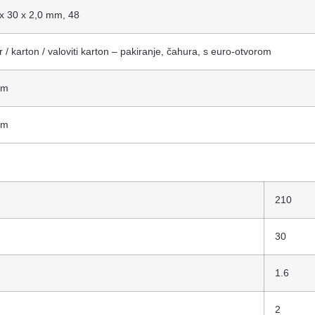
x 30 x 2,0 mm, 48
r / karton / valoviti karton – pakiranje, čahura, s euro-otvorom
om
om
210
30
1.6
2