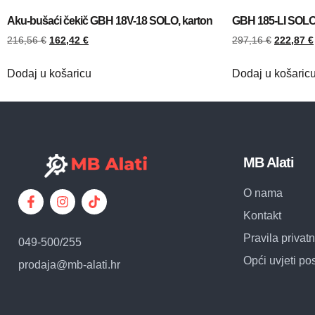
Aku-bušaći čekič GBH 18V-18 SOLO, karton
GBH 185-LI SOLO 
216,56
€
162,42
€
297,16
€
222,87
€
Dodaj u košaricu
Dodaj u košaric
MB Alati
O nama
Kontakt
Pravila privatn
049-500/255
Opći uvjeti po
prodaja@mb-alati.hr