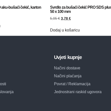
aku-bušaći čekić, karton
Svrdlo za bušaći čekić PRO SDS plus
50 x 100 mm
5,05
€
3,78
€
u
Dodaj u košaricu
Uvjeti kupnje
Načini dostave
Načini plaćanja
osti
Povrat / Reklamacija
slovanja
Jednostrani raskid ugovora