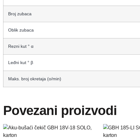
Broj zubaca
Oblik zubaca
Rezni kut ° α
Leđni kut ° β
Maks. broj okretaja (o/min)
Povezani proizvodi