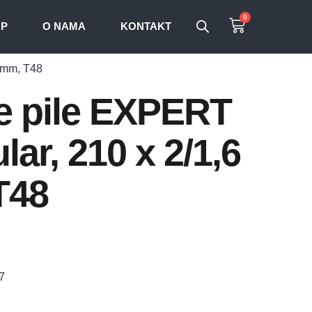
0
OP
O NAMA
KONTAKT
0 mm, T48
ne pile EXPERT
lar, 210 x 2/1,6
T48
7