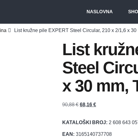
NASLOVNA
SH
ina
List kružne pile EXPERT Steel Circular, 210 x 2/1,6 x 3
List kruž
Steel Circu
x 30 mm, 
90,88
€
68,16
€
KATALOŠKI BROJ:
2 608 643 05
EAN:
3165140737708