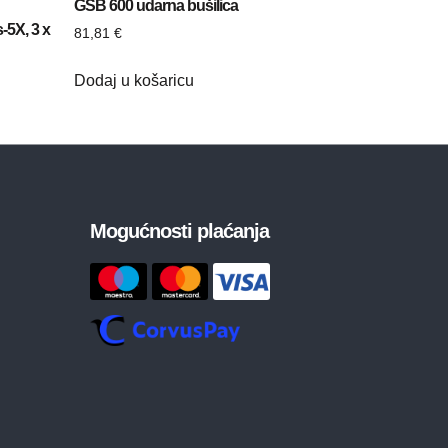
GSB 600 udarna bušilica
-5X, 3 x
81,81
€
Dodaj u košaricu
Mogućnosti plaćanja