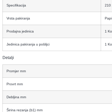
Specifikacija
210 
Vrsta pakiranja
Papi
Prodajna jedinica
1 K
Jedinica pakiranja u pošiljci
1 K
Detalji
Promjer mm
Provrt mm
Debljina mm
Širina rezanja (b1) mm