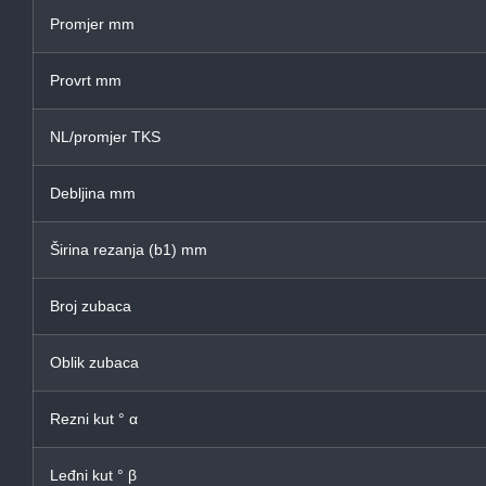
Promjer mm
Provrt mm
NL/promjer TKS
Debljina mm
Širina rezanja (b1) mm
Broj zubaca
Oblik zubaca
Rezni kut ° α
Leđni kut ° β