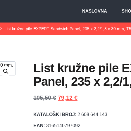
NASLOVNA
SH
List kružne pile EXPERT Sandwich Panel, 235 x 2,2/1,8 x 30 mm, T
List kružne pile
Panel, 235 x 2,2/
105,50
€
79,12
€
KATALOŠKI BROJ:
2 608 644 143
EAN:
3165140797092