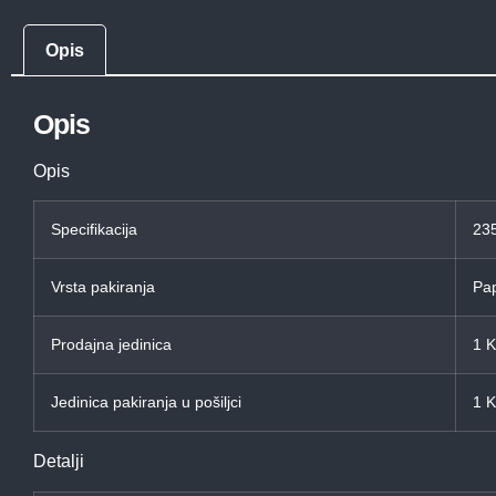
Opis
Opis
Opis
Specifikacija
235
Vrsta pakiranja
Pap
Prodajna jedinica
1 
Jedinica pakiranja u pošiljci
1 
Detalji