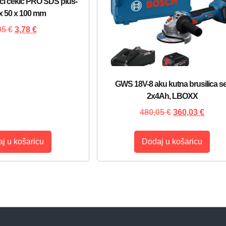
ći čekić PRO SDS plus-
 x 50 x 100 mm
05
€
3,78
€
GWS 18V-8 aku kutna brusilica se
2x4Ah, LBOXX
480,05
€
360,03
€
j u košaricu
Dodaj u košaricu