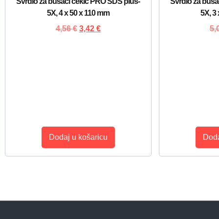
Svrdlo za bušaći čekić PRO SDS plus-
Svrdlo za buša
5X, 4 x 50 x 110 mm
5X, 3
4,56
€
3,42
€
5,
Dodaj u košaricu
Doda