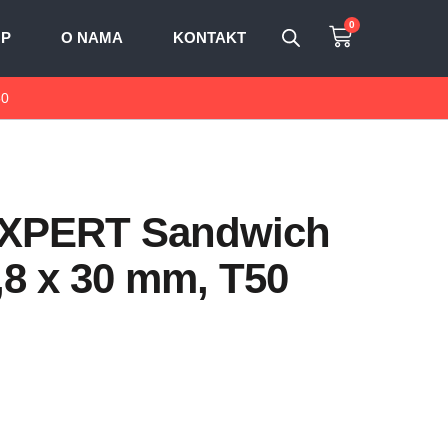
0
OP
O NAMA
KONTAKT
50
 EXPERT Sandwich
1,8 x 30 mm, T50