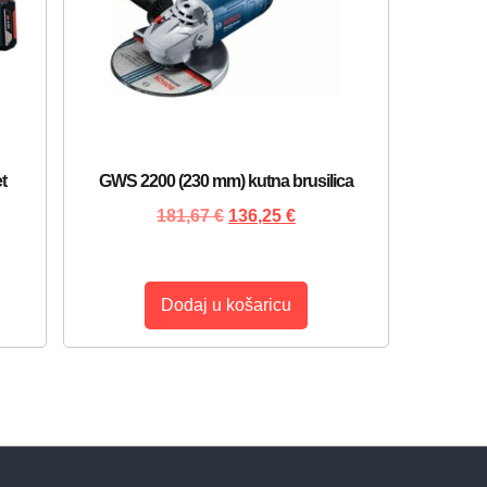
t
GWS 2200 (230 mm) kutna brusilica
181,67
€
136,25
€
Dodaj u košaricu