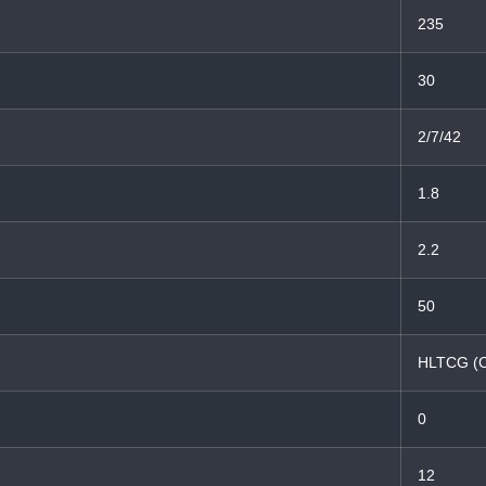
235
30
2/7/42
1.8
2.2
50
HLTCG (
0
12