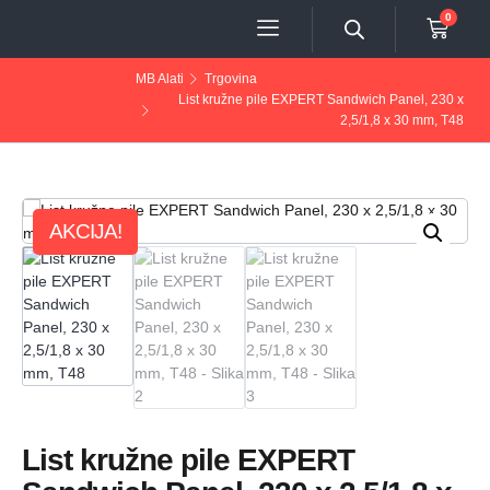
0
MB Alati
Trgovina
List kružne pile EXPERT Sandwich Panel, 230 x
2,5/1,8 x 30 mm, T48
AKCIJA!
List kružne pile EXPERT