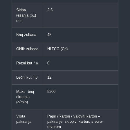
Širina
2.5
rezanja (b1)
mm
Broj zubaca
48
Oblik zubaca
HLTCG (Ch)
Rezni kut ° α
0
Leđni kut ° β
12
Maks. broj
8300
okretaja
(o/min)
Vrsta
Papir / karton / valoviti karton –
pakiranja
pakiranje, sklopivi karton, s euro-
otvorom