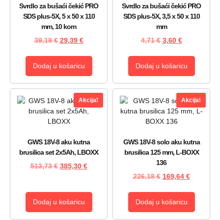
Svrdlo za bušaći čekić PRO
Svrdlo za bušaći čekić PRO
SDS plus-5X, 5 x 50 x 110
SDS plus-5X, 3,5 x 50 x 110
mm, 10 kom
mm
39,18
€
29,39
€
4,71
€
3,60
€
Dodaj u košaricu
Dodaj u košaricu
Akcija!
Akcija!
GWS 18V-8 aku kutna
GWS 18V-8 solo aku kutna
brusilica set 2x5Ah, LBOXX
brusilica 125 mm, L-BOXX
136
513,73
€
385,30
€
226,18
€
169,64
€
Dodaj u košaricu
Dodaj u košaricu