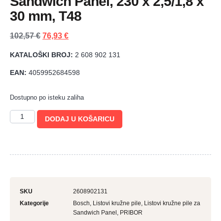
Sandwich Panel, 230 x 2,5/1,8 x
30 mm, T48
102,57
€
76,93
€
KATALOŠKI BROJ:
2 608 902 131
EAN:
4059952684598
Dostupno po isteku zaliha
DODAJ U KOŠARICU
SKU
2608902131
Kategorije
Bosch
,
Listovi kružne pile
,
Listovi kružne pile za
Sandwich Panel
,
PRIBOR