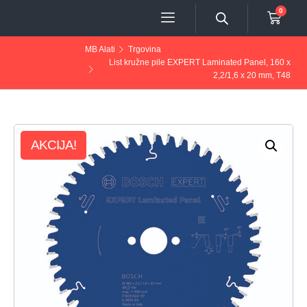
0
MB Alati
Trgovina
List kružne pile EXPERT Laminated Panel, 160 x
2,2/1,6 x 20 mm, T48
AKCIJA!