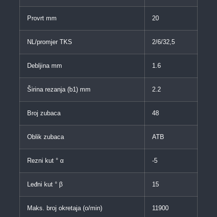
Provrt mm
20
NL/promjer TKS
2/6/32,5
Debljina mm
1.6
Širina rezanja (b1) mm
2.2
Broj zubaca
48
Oblik zubaca
ATB
Rezni kut ° α
-5
Leđni kut ° β
15
Maks. broj okretaja (o/min)
11900