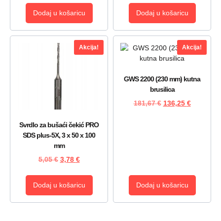
Dodaj u košaricu
Dodaj u košaricu
Akcija!
Akcija!
GWS 2200 (230 mm) kutna
brusilica
181,67
€
136,25
€
Svrdlo za bušaći čekić PRO
SDS plus-5X, 3 x 50 x 100
mm
5,05
€
3,78
€
Dodaj u košaricu
Dodaj u košaricu