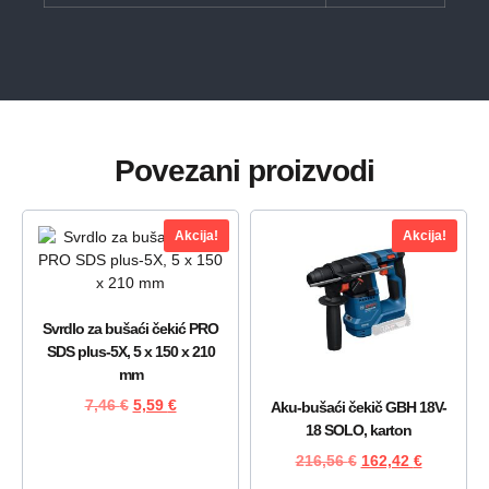
Povezani proizvodi
Akcija!
Akcija!
Svrdlo za bušaći čekić PRO
SDS plus-5X, 5 x 150 x 210
mm
7,46
€
5,59
€
Aku-bušaći čekič GBH 18V-
18 SOLO, karton
216,56
€
162,42
€