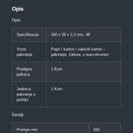
Opis
Opis
Specifikacija
160 x 20 x 2,2 mm, 48
Vrsta
Papir / karton / valoviti karton –
pakiranja
pakiranje, čahura, s euro-otvorom
Prodajna
1 Kom
jedinica
Jedinica
1 Kom
pakiranja u
pošiljci
Detalji
Promjer mm
160