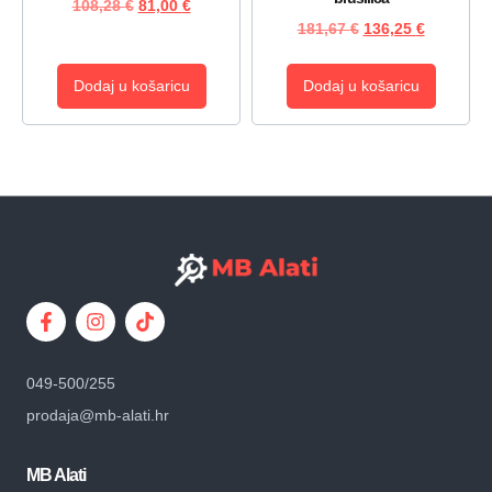
108,28
€
81,00
€
181,67
€
136,25
€
Dodaj u košaricu
Dodaj u košaricu
049-500/255
prodaja@mb-alati.hr
MB Alati