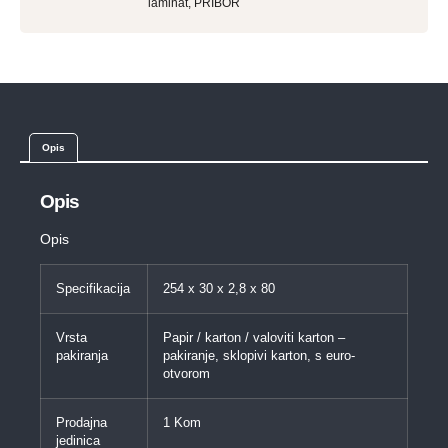
laminat
,
PRIBOR
Opis
Opis
Opis
Specifikacija
254 x 30 x 2,8 x 80
Vrsta
Papir / karton / valoviti karton –
pakiranja
pakiranje, sklopivi karton, s euro-
otvorom
Prodajna
1 Kom
jedinica