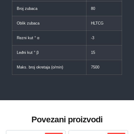
Broj zubaca
80
Oblik zubaca
HLTCG
Rezni kut ° α
-3
Leđni kut ° β
15
Maks. broj okretaja (o/min)
7500
Povezani proizvodi