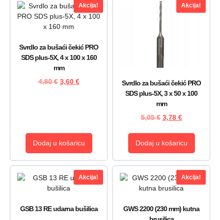
Akcija!
Akcija!
Svrdlo za bušaći čekić PRO
SDS plus-5X, 4 x 100 x 160
mm
4,80
€
3,60
€
Svrdlo za bušaći čekić PRO
SDS plus-5X, 3 x 50 x 100
mm
5,05
€
3,78
€
Dodaj u košaricu
Dodaj u košaricu
Akcija!
Akcija!
GSB 13 RE udarna bušilica
GWS 2200 (230 mm) kutna
brusilica