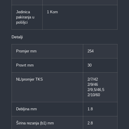
Jedinica
1 Kom
pakiranja u
pošiljci
Detalji
Promjer mm
254
Provrt mm
30
NL/promjer TKS
2/7/42
2/9/46
2/9,5/46,5
2/10/60
Debljina mm
1.8
Širina rezanja (b1) mm
2.8