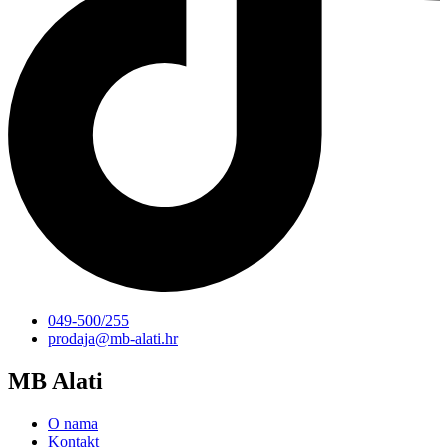
049-500/255
prodaja@mb-alati.hr
MB Alati
O nama
Kontakt