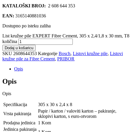
KATALOŠKI BROJ:
2 608 644 353
EAN:
3165140881036
Dostupno po isteku zaliha
List kružne pile EXPERT Fibre Cement, 305 x 2,4/1,8 x 30 mm, T8
količina
Dodaj u košaricu
SKU
2608644353
Kategorije
Bosch
,
Listovi kružne pile
,
Listovi
kružne pile za Fibre Cement
,
PRIBOR
Opis
Opis
Opis
Specifikacija
305 x 30 x 2,4 x 8
Papir / karton / valoviti karton – pakiranje,
Vrsta pakiranja
sklopivi karton, s euro-otvorom
Prodajna jedinica
1 Kom
Jedinica pakiranja
1 Kom