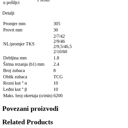
u pošiljci
Detalji
Promjer mm
305
Provrt mm
30
2/7/42
2/9/46
NL/promjer TKS
2/9,5/46,5
2/10/60
Debljina mm
1.8
Širina rezanja (b1) mm
2.4
Broj zubaca
8
Oblik zubaca
TCG
Rezni kut ° α
10
Leđni kut ° β
10
Maks. broj okretaja (o/min)
6200
Povezani proizvodi
Related Products