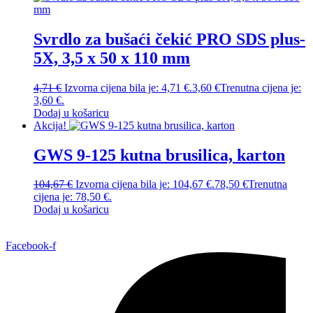
Svrdlo za bušaći čekić PRO SDS plus-
5X, 3,5 x 50 x 110 mm
4,71
€
Izvorna cijena bila je: 4,71 €.
3,60
€
Trenutna cijena je:
3,60 €.
Dodaj u košaricu
Akcija!
GWS 9-125 kutna brusilica, karton
104,67
€
Izvorna cijena bila je: 104,67 €.
78,50
€
Trenutna
cijena je: 78,50 €.
Dodaj u košaricu
Facebook-f